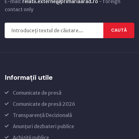
E-mail:
relatii.externe@primariaarad.ro
- foreign
contact only
CAUTĂ
Informații utile
Comunicate de presă
Comunicate de presă 2026
Transparență Decizională
Anunțuri dezbateri publice
Achiziții publice