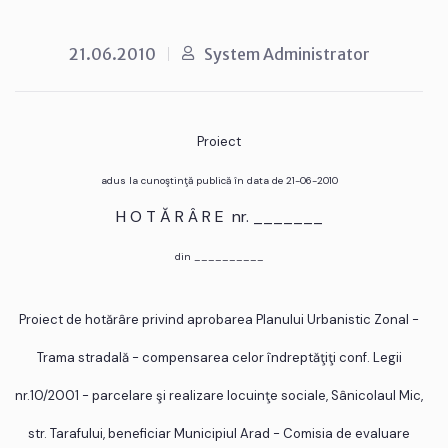
21.06.2010
System Administrator
Proiect
adus la cunoştinţă publică în data de 21-06-2010
H O T Ă R Â R E nr. _______
din __________
Proiect de hotărâre privind aprobarea Planului Urbanistic Zonal -
Trama stradală - compensarea celor îndreptăţiţi conf. Legii
nr.10/2001 - parcelare şi realizare locuinţe sociale, Sânicolaul Mic,
str. Tarafului, beneficiar Municipiul Arad - Comisia de evaluare