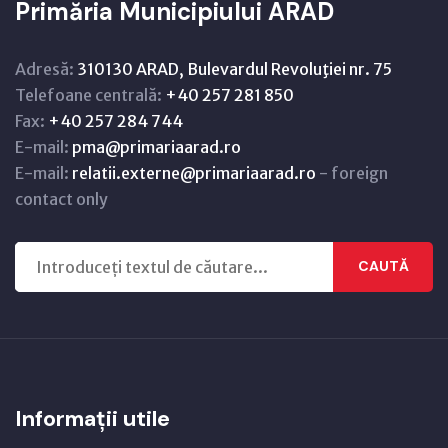
Primăria Municipiului ARAD
Adresă:
310130 ARAD, Bulevardul Revoluţiei nr. 75
Telefoane centrală:
+40 257 281 850
Fax:
+40 257 284 744
E-mail:
pma@primariaarad.ro
E-mail:
relatii.externe@primariaarad.ro
- foreign
contact only
CAUTĂ
Informații utile