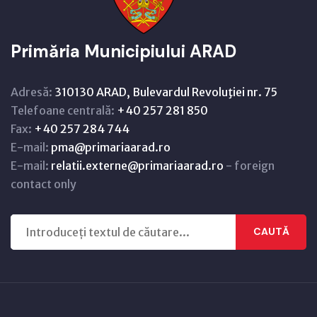
Primăria Municipiului ARAD
Adresă:
310130 ARAD, Bulevardul Revoluţiei nr. 75
Telefoane centrală:
+40 257 281 850
Fax:
+40 257 284 744
E-mail:
pma@primariaarad.ro
E-mail:
relatii.externe@primariaarad.ro
- foreign
contact only
CAUTĂ