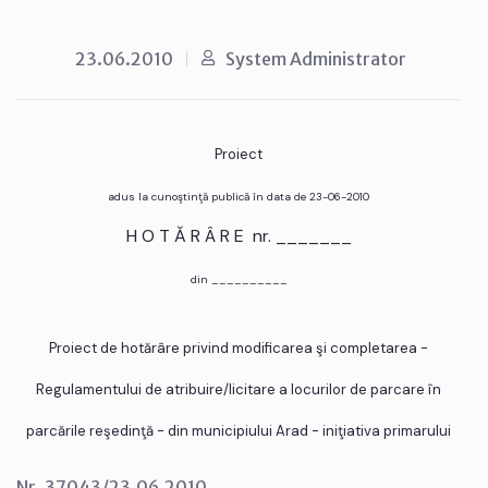
23.06.2010
System Administrator
Proiect
adus la cunoştinţă publică în data de 23-06-2010
H O T Ă R Â R E nr. _______
din __________
Proiect de hotărâre privind modificarea şi completarea -
Regulamentului de atribuire/licitare a locurilor de parcare în
parcările reşedinţă - din municipiului Arad - iniţiativa primarului
Nr. 37043/23.06.2010