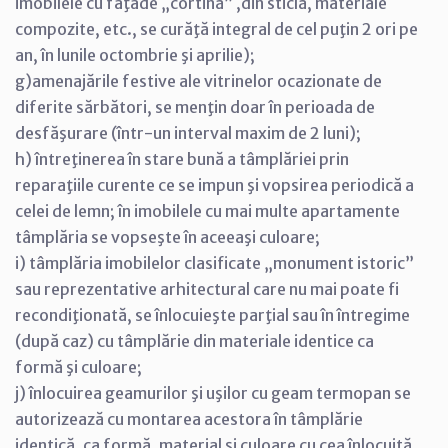
imobilele cu faţade „cortină” ,din sticlă, materiale
compozite, etc., se curăţă integral de cel puţin 2 ori pe
an, în lunile octombrie şi aprilie);
g)amenajările festive ale vitrinelor ocazionate de
diferite sărbători, se menţin doar în perioada de
desfăşurare (într-un interval maxim de 2 luni);
h) întreţinerea în stare bună a tâmplăriei prin
reparaţiile curente ce se impun şi vopsirea periodică a
celei de lemn; în imobilele cu mai multe apartamente
tâmplăria se vopseşte în aceeaşi culoare;
i) tâmplăria imobilelor clasificate „monument istoric”
sau reprezentative arhitectural care nu mai poate fi
recondiţionată, se înlocuieşte parţial sau în întregime
(după caz) cu tâmplărie din materiale identice ca
formă şi culoare;
j) înlocuirea geamurilor şi uşilor cu geam termopan se
autorizează cu montarea acestora în tâmplărie
identică, ca formă, material şi culoare cu cea înlocuită,