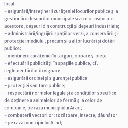
local
- asigurării/întreţinerii curăţeniei locurilor publice şi a
gestionării deşeurilor municipale şi a celor asimilate
acestora, deşeuri din construcţii şi deşeuri industriale;
- administrării/îngrijirii spaţiilor verzi, a conservării şi
protecţiei mediului, precum şi a altor lucrări şi dotări
publice:
- menţinerii curăţeniei în târguri, oboare şi pieţe
- efectuării publicităţii în spaţiile publice, cf.
reglementărilor în vigoare
- asigurării ordinei şi siguranţei publice
- protecţiei sanitare publice;
- respectării normelor legale şi a condiţiilor specifice
de deţinere a animalelor de fermă şi a celor de
companie, pe raza municipiului Arad;
- combaterii vectorilor: rozătoare, insecte, dăunători
- pe raza municipiului Arad;