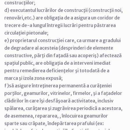
construcţiilor;
d) executantul lucrărilor de construcţii (construcţii noi,
renovări,etc.) are obligaţia de a asigura un coridor de
trecere de-a lungul întregii lucrări pentru păstrarea
circulaţiei pietonale;
e) proprietarul construcţiei care, ca urmare a gradului
de degradare al acesteia (desprinderi de elemente
constructive, părţi din faţadă sau acoperiş) afectează
spaţiul public, are obligaţia de a interveni imediat
pentru remedierea deficienţelor şi totodată de a
marca şi izola zona expusă;
f)să asigure întreţinerea permanentă a curăţeniei
porţilor, geamurilor, vitrinelor, firmelor, şi a faţadelor
clădirilor în care îşi desfăşoară activitatea, inclusiv
spălarea, curăţarea şi zugrăvirea periodică a acestora,
de asemenea, repararea, , înlocuirea geamurilor
sparte sau crăpate, îndepărtarea prafului (ex: