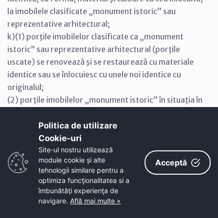
la imobilele clasificate „monument istoric” sau
reprezentative arhitectural;
k)(1) porţile imobilelor clasificate ca „monument
istoric” sau reprezentative arhitectural (porţile
uscate) se renovează şi se restaurează cu materiale
identice sau se înlocuiesc cu unele noi identice cu
originalul;
(2) porţile imobilelor „monument istoric” în situaţia în
care nu pot fi recondiţionate, vor fi înlocuite cu altele
noi, păstrându-se aceeaşi formă, material şi
Politica de utilizare
ornamente
Cookie-uri‎
l) lucrările de reconstruire, consolidare, transformare,
Site-ul nostru utilizează
module cookie și alte
Acceptă
extindere, desfiinţare se efectuează pe baza
tehnologii similare pentru a
proiectului tehnic întocmit de persoane autorizate şi
optimiza funcţionalitatea si a
pe baza autorizaţiei de construire, cu respectarea
îmbunătăţi experienţa de
Legii nr. 50/1991 privind autorizarea executării
navigare.
Află mai multe »
lucrărilor de construcţii, republicată, a Legii nr.