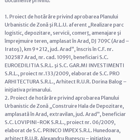
documente privind:
1. Proiect de hotărâre privind aprobarea Planului
Urbanistic de Zonă şi R.L.U. aferent „Realizare parc
logistic, depozitare, servicii, comerţ, amenajare şi
împrejmuire teren, amplasat în Arad, DJ 709C (Arad –
Iratoş), km 9+212, jud. Arad”, înscris în C.F. nr.
302587 Arad, nr. cad. 10991, beneficiari S.C.
EUROEDILITIA S.R.L. şi S.C. GAR.MI INVESTIMENTI
S.R.L., proiect nr.133/2009, elaborat de S.C. PRO
ARHITECTURA S.R.L., Arhitect R.U.R. Dorina Balog –
iniţiativa primarului.
2. Proiect de hotărâre privind aprobarea Planului
Urbanistic de Zonă „Construire Hala de Depozitare,
amplasată în Arad, extravilan, jud. Arad”, beneficiar
S.C. LOVIPINI-ROK S.R.L., proiect nr. 06/2009,
elaborat de S.C. PRINCO IMPEX S.R.L. Hunedoara,
arhitect R.U.R. Alexandru Rugescu – iniţiativa