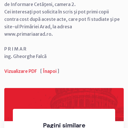
de Informare Cetăţeni, camera 2.
Cei interesaţi pot solicita în scris şi pot primi copii
contra cost după aceste acte, care pot fi studiate şi pe
site-ul Primăriei Arad, la adresa
www.primariaarad.ro.
P R I M A R
ing. Gheorghe Falcă
Vizualizare PDF
[
Înapoi
]
Pagini similare