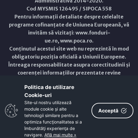
Administrativă 2014-2020.
Cod MYSMIS 126495 / SIPOCA 558
Pentru informații detaliate despre celelalte
programe cofinanțate de Uniunea Europeană, vă
invităm să vizitați:
www.fonduri-
ue.ro
,
www.poca.ro
.
Conținutul acestui site web nu reprezintă în mod
obligatoriu poziția oficială a Uniunii Europene.
Întreaga responsabilitate asupra corectitudinii și
coerenței informațiilor prezentate revine
inițiatorilor site-ului web.
Politica de utilizare
Cookie-uri‎
Copyright © 2021 - 2026 -
Primăria Municipiului ARAD
Site-ul nostru utilizează
module cookie și alte
ResponsiveVoice
used under
Acceptă
Non-Commercial License
tehnologii similare pentru a
optimiza funcţionalitatea si a
îmbunătăţi experienţa de
navigare.
Află mai multe »