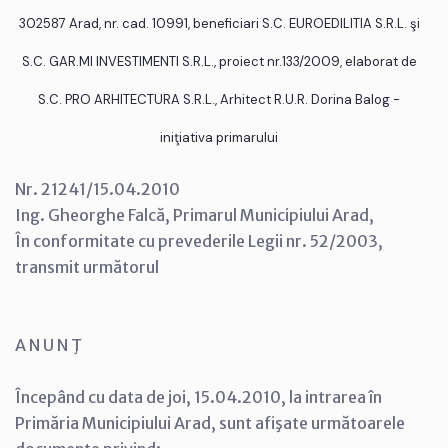
302587 Arad, nr. cad. 10991, beneficiari S.C. EUROEDILITIA S.R.L. şi
S.C. GAR.MI INVESTIMENTI S.R.L., proiect nr.133/2009, elaborat de
S.C. PRO ARHITECTURA S.R.L., Arhitect R.U.R. Dorina Balog -
iniţiativa primarului
Nr. 21241/15.04.2010
Ing. Gheorghe Falcă, Primarul Municipiului Arad,
În conformitate cu prevederile Legii nr. 52/2003,
transmit următorul
A N U N Ţ
Începând cu data de joi, 15.04.2010, la intrarea în
Primăria Municipiului Arad, sunt afişate următoarele