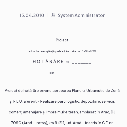
15.04.2010
System Administrator
Proiect
adus la cunoştinţă publică în data de 15-04-2010
H O T Ă R Â R E nr. _______
din __________
Proiect de hotărâre privind aprobarea Planului Urbanistic de Zonă
şi R.L.U. aferent - Realizare parc logistic, depozitare, servicii,
comerţ, amenajare şi împrejmuire teren, amplasat în Arad, DJ
709C (Arad - Iratoş), km 9+212, jud. Arad - înscris în C.F. nr.