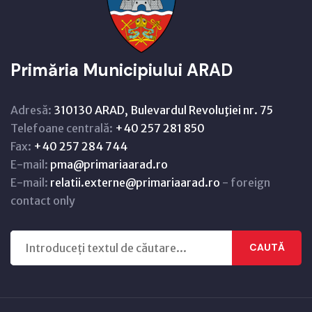
Primăria Municipiului ARAD
Adresă:
310130 ARAD, Bulevardul Revoluţiei nr. 75
Telefoane centrală:
+40 257 281 850
Fax:
+40 257 284 744
E-mail:
pma@primariaarad.ro
E-mail:
relatii.externe@primariaarad.ro
- foreign
contact only
CAUTĂ