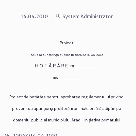
14.04.2010
System Administrator
Proiect
adus la cunoştinţă publică în data de 14-04-2010
H O T Ă R Â R E nr. _______
din __________
Proiect de hotărâre pentru aprobarea regulamentului privind
prevenirea apariţiei şi proliferării animalelor fără stăpân pe
domeniul public al municipiului Arad - iniţiativa primarului
Nr. 20943/14.04.2010