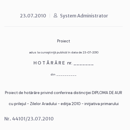
23.07.2010
System Administrator
Proiect
adus la cunoştinţă publică în data de 23-07-2010
H O T Ă R Â R E nr. _______
din __________
Proiect de hotărâre privind conferirea distincţiei DIPLOMA DE AUR
cu prilejul - Zilelor Aradului - ediţia 2010 - iniţiativa primarului
Nr. 44101/23.07.2010