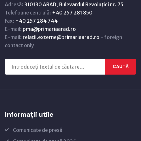
Adresă:
310130 ARAD, Bulevardul Revoluţiei nr. 75
Telefoane centrală:
+40 257 281 850
Fax:
+40 257 284 744
E-mail:
pma@primariaarad.ro
E-mail:
relatii.externe@primariaarad.ro
- foreign
contact only
CAUTĂ
Informații utile
Comunicate de presă