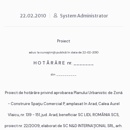
22.02.2010
System Administrator
Proiect
adus la cunoştinţă publică în data de 22-02-2010
H O T Ă R Â R E nr. _______
din __________
Proiect de hotărâre privind aprobarea Planului Urbanistic de Zonă
- Construire Spaţiu Comercial P, amplasat în Arad, Calea Aurel
Vlaicu, nr. 139 - 151, jud. Arad, beneficiar SC LIDL ROMÂNIA SCS,
proiect nr. 22/2009, elaborat de SC N&D INTERNAŢIONAL SRL, arh.