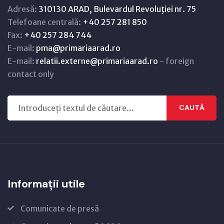
Adresă:
310130 ARAD, Bulevardul Revoluţiei nr. 75
Telefoane centrală:
+40 257 281 850
Fax:
+40 257 284 744
E-mail:
pma@primariaarad.ro
E-mail:
relatii.externe@primariaarad.ro
- foreign
contact only
CAUTĂ
Informații utile
Comunicate de presă