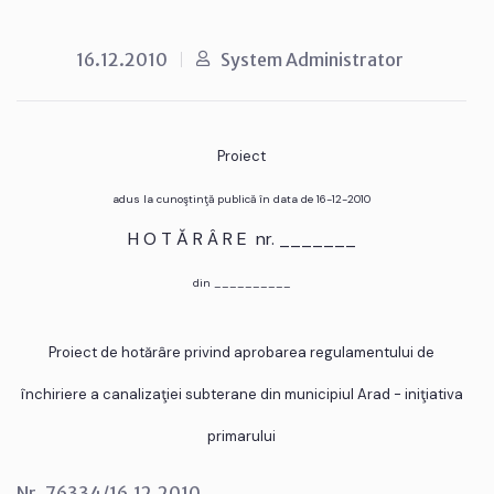
16.12.2010
System Administrator
Proiect
adus la cunoştinţă publică în data de 16-12-2010
H O T Ă R Â R E nr. _______
din __________
Proiect de hotărâre privind aprobarea regulamentului de
închiriere a canalizaţiei subterane din municipiul Arad - iniţiativa
primarului
Nr. 76334/16.12.2010