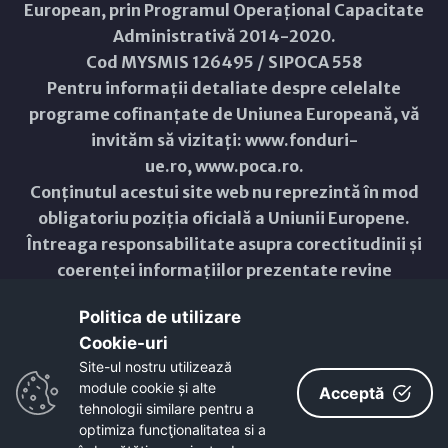
European, prin Programul Operațional Capacitate
Administrativă 2014-2020.
Cod MYSMIS 126495 / SIPOCA 558
Pentru informații detaliate despre celelalte
programe cofinanțate de Uniunea Europeană, vă
invităm să vizitați:
www.fonduri-
ue.ro
,
www.poca.ro
.
Conținutul acestui site web nu reprezintă în mod
obligatoriu poziția oficială a Uniunii Europene.
Întreaga responsabilitate asupra corectitudinii și
coerenței informațiilor prezentate revine
inițiatorilor site-ului web.
Politica de utilizare
Cookie-uri‎
Copyright © 2021 - 2026 -
Primăria Municipiului ARAD
Site-ul nostru utilizează
module cookie și alte
ResponsiveVoice
used under
Acceptă
Non-Commercial License
tehnologii similare pentru a
optimiza funcţionalitatea si a