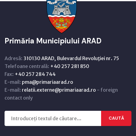
Primăria Municipiului ARAD
Adresă:
310130 ARAD, Bulevardul Revoluţiei nr. 75
Telefoane centrală:
+40 257 281 850
Fax:
+40 257 284 744
E-mail:
pma@primariaarad.ro
E-mail:
relatii.externe@primariaarad.ro
- foreign
contact only
CAUTĂ