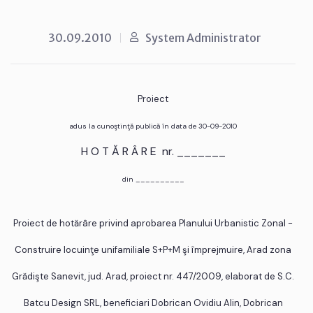
30.09.2010
System Administrator
Proiect
adus la cunoştinţă publică în data de 30-09-2010
H O T Ă R Â R E nr. _______
din __________
Proiect de hotărâre privind aprobarea Planului Urbanistic Zonal -
Construire locuinţe unifamiliale S+P+M şi împrejmuire, Arad zona
Grădişte Sanevit, jud. Arad, proiect nr. 447/2009, elaborat de S.C.
Batcu Design SRL, beneficiari Dobrican Ovidiu Alin, Dobrican