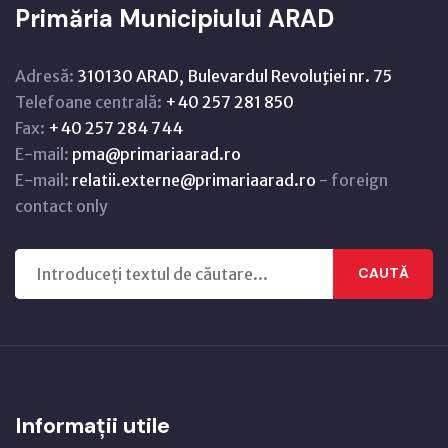
Primăria Municipiului ARAD
Adresă:
310130 ARAD, Bulevardul Revoluţiei nr. 75
Telefoane centrală:
+40 257 281 850
Fax:
+40 257 284 744
E-mail:
pma@primariaarad.ro
E-mail:
relatii.externe@primariaarad.ro
- foreign
contact only
CAUTĂ
Informații utile