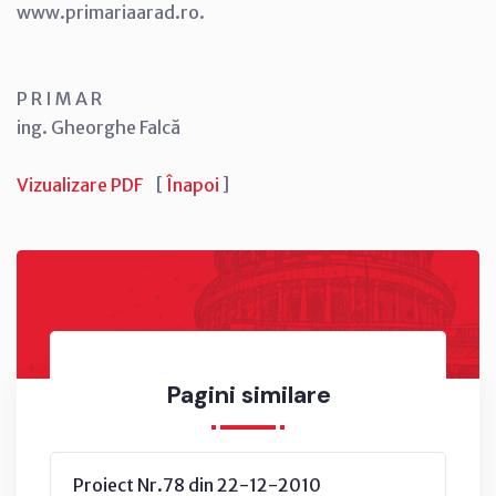
www.primariaarad.ro.
P R I M A R
ing. Gheorghe Falcă
Vizualizare PDF
[
Înapoi
]
Pagini similare
Proiect Nr.78 din 22-12-2010