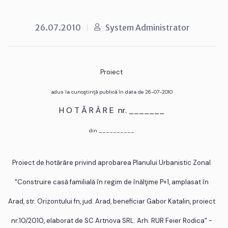
26.07.2010
System Administrator
Proiect
adus la cunoştinţă publică în data de 26-07-2010
H O T Ă R Â R E nr. _______
din __________
Proiect de hotărâre privind aprobarea Planului Urbanistic Zonal
"Construire casă familială în regim de înălţime P+1, amplasat în
Arad, str. Orizontului fn, jud. Arad, beneficiar Gabor Katalin, proiect
nr.10/2010, elaborat de SC Artnova SRL. Arh. RUR Feier Rodica" -