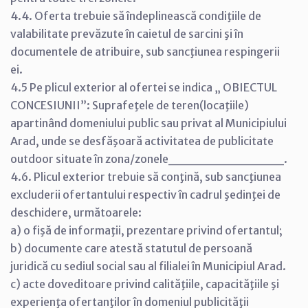
4.4. Oferta trebuie să îndeplinească condiţiile de
valabilitate prevăzute în caietul de sarcini şi în
documentele de atribuire, sub sancţiunea respingerii
ei.
4.5 Pe plicul exterior al ofertei se indica „ OBIECTUL
CONCESIUNII”: Suprafeţele de teren(locaţiile)
apartinând domeniului public sau privat al Municipiului
Arad, unde se desfăşoară activitatea de publicitate
outdoor situate în zona/zonele____________.
4.6. Plicul exterior trebuie să conţină, sub sancţiunea
excluderii ofertantului respectiv în cadrul şedinţei de
deschidere, următoarele:
a) o fişă de informaţii, prezentare privind ofertantul;
b) documente care atestă statutul de persoană
juridică cu sediul social sau al filialei în Municipiul Arad.
c) acte doveditoare privind calităţiile, capacităţiile şi
experienţa ofertanţilor în domeniul publicităţii