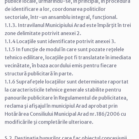
publice locale, urmărindu-se, în principal, în procedura
de identificare a lor, coordonarea politicilor
sectoriale, într-un ansamblu integral, funcţional.
1.1.3. Intravilanul Municipiului Arad este împărţit în trei
zone delimitate potrivit anexei 2.
1.1.4 Locaţiile sunt identificate potrivit anexei 3.
1.1.5 In funcţie de modul în care sunt pozate reţelele
tehnico edilitare, locaţiile pot fi translatate în imediata
vecinătate, în baza acordului emis pentru fiecare
structură publicitară în parte.
1.1.6 Suprafeţele locaţiilor sunt determinate raportat
la caracteristicile tehnice generale stabilite pentru
panourile publicitare în Regulamentul de publicitatea,
reclama şi afişajul în municipiul Arad aprobat prin
Hotărârea Consiliului Municipal Arad nr.186/2006 cu
modificările şi completările ulterioare.
S.2. Destinaţia bunurilor care fac obiectul concesiunii