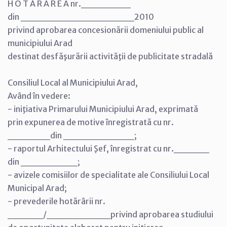
H O T Ă R Â R E A nr._______
din ________________2010
privind aprobarea concesionării domeniului public al
municipiului Arad
destinat desfăşurării activităţii de publicitate stradală
Consiliul Local al Municipiului Arad,
Având în vedere:
- iniţiativa Primarului Municipiului Arad, exprimată
prin expunerea de motive înregistrată cu nr.
______din __________;
- raportul Arhitectului Şef, înregistrat cu nr._____
din ________;
- avizele comisiilor de specialitate ale Consiliului Local
Municipal Arad;
- prevederile hotărârii nr.
_____/_________privind aprobarea studiului