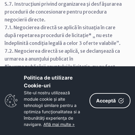
S.7. Instrucţiuni privind organizarea şi desfăşurarea
procedurii de concesionare pentru procedura
negocierii directe.
7.1. Negocierea directă se aplică în situaţia în care
după repetarea procedurii de licitaţie* „ nu este
îndeplinită condiţia legală a celor 3 oferte valabile”.
7.2. Negocierea directă se aplică, se declanşează ca
urmarea a anunţului publicat în
*în urma publicării anunţului la licitaţie, nu au fost
depuse cel puţin 3 oferte valabile sau după
Politica de utilizare
deschiderea plicurilor exterioare nu s-au selectat cel
Cookie-uri‎
puţin 3 oferte valabile
Site-ul nostru utilizează
M.O. partea a VI - a , într-un cotidian de circulaţie
module cookie și alte
Acceptă
naţională şi într-unul de circulaţie locală, cu 10 zile
tehnologii similare pentru a
optimiza funcţionalitatea si a
calendaristice înaintea de data limită pentru
îmbunătăţi experienţa de
depunerea ofertelor.
navigare.
Află mai multe »
7.3. Prevederile referitoare la „ oferta” stabilită