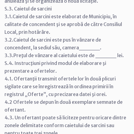
anulează şi se organizează o nouă licitaţie.
S.3. Caietul de sarcini
3.1.Caietul de sarcini este elaborat de Municipiu, în
calitate de concendent şi se aprobă de către Consiliul
Local, prin hotărâre.
3.2.Caietul de sarcini este pus în vânzare de
concendent, la sediul său, camera_____.
3.3.Preţul de vânzare al caietului este de _____ lei.
S.4. Instrucţiuni privind modul de elaborare şi
prezentare a ofertelor.
4.1. Ofertanţii transmit ofertele lor în două plicuri
sigilate care se înregistrează în ordinea primirii în
registrul „Oferte”, cu precizarea datei şi orei.
4.2 Ofertele se depun în două exemplare semnate de
ofertant.
4.3. Un ofertant poate să liciteze pentru oricare dintre
zonele delimitate conform caietului de sarcini sau
pentru toate trei zonele.