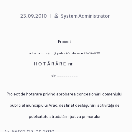
23.09.2010
System Administrator
Proiect
adus la cunoştinţă publică în data de 23-09-2010
H O T Ă R Â R E nr. _______
din __________
Proiect de hotărâre privind aprobarea concesionării domeniului
public al municipiului Arad, destinat desfăşurării activităţii de
publicitate stradală iniţiativa primarului
Nr. 56012/23.09.2010