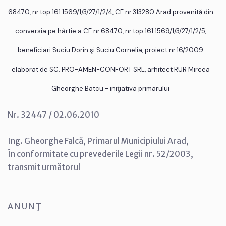
68470, nr.top.161.1569/1/3/27/1/2/4, CF nr.313280 Arad provenită din
conversia pe hârtie a CF nr.68470, nr.top.161.1569/1/3/27/1/2/5,
beneficiari Suciu Dorin şi Suciu Cornelia, proiect nr.16/2009
elaborat de SC. PRO-AMEN-CONFORT SRL, arhitect RUR Mircea
Gheorghe Batcu - iniţiativa primarului
Nr. 32447 / 02.06.2010
Ing. Gheorghe Falcă, Primarul Municipiului Arad,
În conformitate cu prevederile Legii nr. 52/2003,
transmit următorul
A N U N Ţ