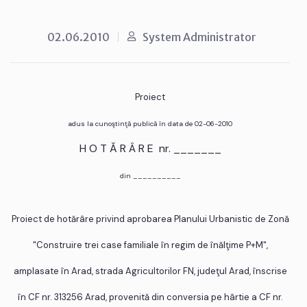
02.06.2010
System Administrator
Proiect
adus la cunoştinţă publică în data de 02-06-2010
H O T Ă R Â R E nr. _______
din __________
Proiect de hotărâre privind aprobarea Planului Urbanistic de Zonă
"Construire trei case familiale în regim de înălţime P+M",
amplasate în Arad, strada Agricultorilor FN, judeţul Arad, înscrise
în CF nr. 313256 Arad, provenită din conversia pe hârtie a CF nr.