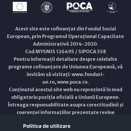
Acest site este cofinanțat din Fondul Social
European, prin Programul Operațional Capacitate
Administrativă 2014-2020.
Cod MYSMIS 126495 / SIPOCA 558
Pentru informații detaliate despre celelalte
programe cofinanțate de Uniunea Europeană, vă
invităm să vizitați:
www.fonduri-
ue.ro
,
www.poca.ro
.
Conținutul acestui site web nu reprezintă în mod
obligatoriu poziția oficială a Uniunii Europene.
Întreaga responsabilitate asupra corectitudinii și
coerenței informațiilor prezentate revine
inițiatorilor site-ului web.
Politica de utilizare