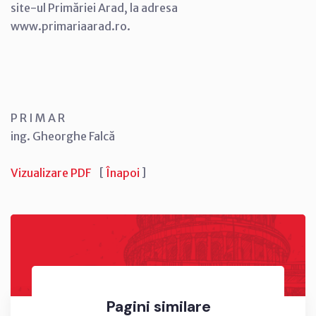
site-ul Primăriei Arad, la adresa
www.primariaarad.ro.
P R I M A R
ing. Gheorghe Falcă
Vizualizare PDF
[
Înapoi
]
Pagini similare