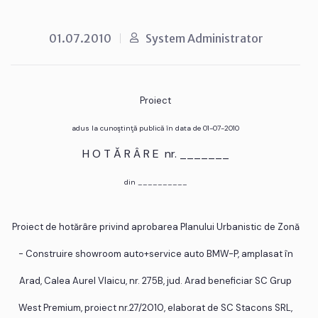
01.07.2010
System Administrator
Proiect
adus la cunoştinţă publică în data de 01-07-2010
H O T Ă R Â R E nr. _______
din __________
Proiect de hotărâre privind aprobarea Planului Urbanistic de Zonă
- Construire showroom auto+service auto BMW-P, amplasat în
Arad, Calea Aurel Vlaicu, nr. 275B, jud. Arad beneficiar SC Grup
West Premium, proiect nr.27/2010, elaborat de SC Stacons SRL,