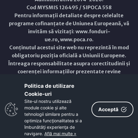
Cod MYSMIS 126495 / SIPOCA 558
Pentru informații detaliate despre celelalte
programe cofinanțate de Uniunea Europeană, vă
invităm să vizitați:
www.fonduri-
ue.ro
,
www.poca.ro
.
Conținutul acestui site web nu reprezintă în mod
obligatoriu poziția oficială a Uniunii Europene.
Întreaga responsabilitate asupra corectitudinii și
coerenței informațiilor prezentate revine
inițiatorilor site-ului web.
Politica de utilizare
Cookie-uri‎
Copyright © 2021 - 2026 -
Primăria Municipiului ARAD
Site-ul nostru utilizează
module cookie și alte
ResponsiveVoice
used under
Acceptă
Non-Commercial License
tehnologii similare pentru a
optimiza funcţionalitatea si a
îmbunătăţi experienţa de
navigare.
Află mai multe »