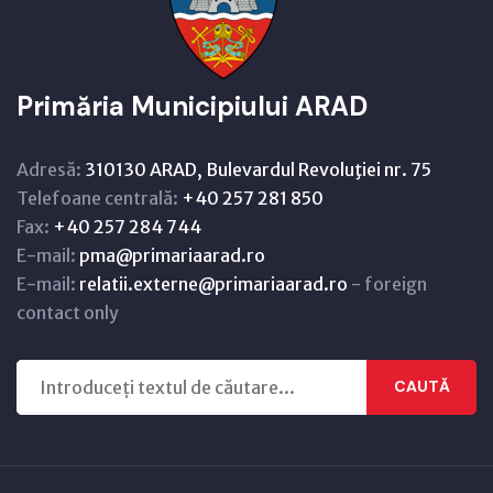
Primăria Municipiului ARAD
Adresă:
310130 ARAD, Bulevardul Revoluţiei nr. 75
Telefoane centrală:
+40 257 281 850
Fax:
+40 257 284 744
E-mail:
pma@primariaarad.ro
E-mail:
relatii.externe@primariaarad.ro
- foreign
contact only
CAUTĂ