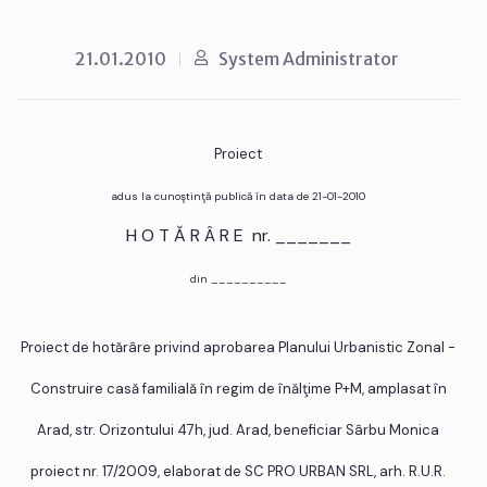
21.01.2010
System Administrator
Proiect
adus la cunoştinţă publică în data de 21-01-2010
H O T Ă R Â R E nr. _______
din __________
Proiect de hotărâre privind aprobarea Planului Urbanistic Zonal -
Construire casă familială în regim de înălţime P+M, amplasat în
Arad, str. Orizontului 47h, jud. Arad, beneficiar Sârbu Monica
proiect nr. 17/2009, elaborat de SC PRO URBAN SRL, arh. R.U.R.