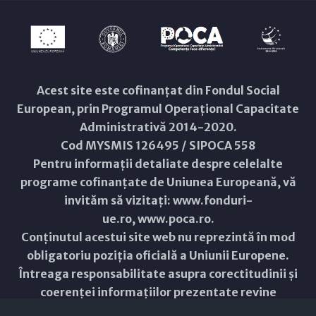
Acest site este cofinanțat din Fondul Social
European, prin Programul Operațional Capacitate
Administrativă 2014-2020.
Cod MYSMIS 126495 / SIPOCA 558
Pentru informații detaliate despre celelalte
programe cofinanțate de Uniunea Europeană, vă
invităm să vizitați:
www.fonduri-
ue.ro
,
www.poca.ro
.
Conținutul acestui site web nu reprezintă în mod
obligatoriu poziția oficială a Uniunii Europene.
Întreaga responsabilitate asupra corectitudinii și
coerenței informațiilor prezentate revine
inițiatorilor site-ului web.