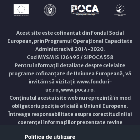
Acest site este cofinanțat din Fondul Social
European, prin Programul Operațional Capacitate
Administrativă 2014-2020.
Cod MYSMIS 126495 / SIPOCA 558
Pentru informații detaliate despre celelalte
programe cofinanțate de Uniunea Europeană, vă
invităm să vizitați:
www.fonduri-
ue.ro
,
www.poca.ro
.
Conținutul acestui site web nu reprezintă în mod
obligatoriu poziția oficială a Uniunii Europene.
Întreaga responsabilitate asupra corectitudinii și
coerenței informațiilor prezentate revine
inițiatorilor site-ului web.
Politica de utilizare