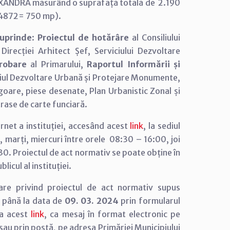
ANDRA măsurând o suprafață totală de 2.190
54872= 750 mp).
cuprinde
:
Proiectul de hotărâre
al Consiliului
Direcției Arhitect Șef, Serviciului Dezvoltare
probare
al Primarului,
Raportul Informării și
viciul Dezvoltare Urbană și Protejare Monumente,
igoare, piese desenate, Plan Urbanistic Zonal și
rase de carte funciară.
rnet a instituției, accesând acest
link
, la sediul
uni, marți, miercuri între orele 08:30 – 16:00, joi
:30. Proiectul de act normativ se poate obține în
licul al instituției.
are privind proiectul de act normativ supus
 până la data de
09. 03. 2024
prin formularul
 la acest
link
, ca mesaj în format electronic pe
sau prin poștă, pe adresa Primăriei Municipiului