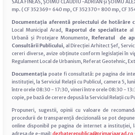
SALA FINEAS, ȘOIMU CLAUDIU -ADRIAN și ȘOIMU ALEX
mp. ( CF 352369= 640 mp, CF 352370= 800 mp, CF 3
Documentația aferentă proiectului de hotărâre 
Local Municipal Arad,
Raportul de specialitate
al 
Urbană și Protejare Monumente,
Referatul de a
Consultării Publicului
, al Direcției Arhitect Șef, Ser
cereri diverse, avize obținute conform legislației în v
Regulament Local de Urbanism, Referat Geotehnic, Ext
Documentația
poate fi consultată: pe pagina de inte
instituției, la Serviciul Relații cu Publicul, camera 5, l
între orele 08:30 - 17:30, vineri între orele 08:30 - 13
copie, pe bază de cerere depusă la Serviciul Relații cu Pub
Propuneri, sugestii, opinii cu valoare de recomand
procedurii de transparență decizională se pot depune
online disponibil pe pagina de internet a instituției,
adresa de e-mail:
dezbaterepublica@primariaarad.ro