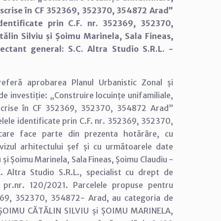
înscrise în CF 352369, 352370, 354872 Arad”
identificate prin C.F. nr. 352369, 352370,
ălin Silviu și Șoimu Marinela, Sala Fineas,
ctant general: S.C. Altra Studio S.R.L. -
eferă aprobarea Planul Urbanistic Zonal și
 investiție: „Construire locuințe unifamiliale,
înscrise în CF 352369, 352370, 354872 Arad”
celele identificate prin C.F. nr. 352369, 352370,
are face parte din prezenta hotărâre, cu
avizul arhitectului șef și cu următoarele date
u și Șoimu Marinela, Sala Fineas, Șoimu Claudiu -
 Altra Studio S.R.L., specialist cu drept de
pr.nr. 120/2021. Parcelele propuse pentru
52369, 352370, 354872- Arad, au categoria de
ă a ȘOIMU CĂTĂLIN SILVIU și ȘOIMU MARINELA,