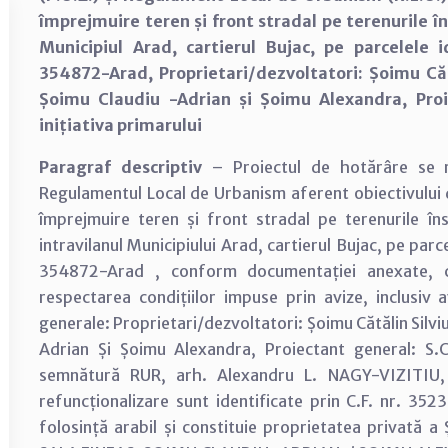
împrejmuire teren și front stradal pe terenurile 
Municipiul Arad, cartierul Bujac, pe parcelele 
354872-Arad, Proprietari/dezvoltatori: Șoimu Căt
Șoimu Claudiu -Adrian și Șoimu Alexandra, Proie
inițiativa primarului
Paragraf descriptiv
– Proiectul de hotărâre se r
Regulamentul Local de Urbanism aferent obiectivului de
împrejmuire teren și front stradal pe terenurile 
intravilanul Municipiului Arad, cartierul Bujac, pe par
354872-Arad , conform documentației anexate, c
respectarea condițiilor impuse prin avize, inclusiv 
generale: Proprietari/dezvoltatori: Șoimu Cătălin Silvi
Adrian Și Șoimu Alexandra, Proiectant general: S.C.
semnătură RUR, arh. Alexandru L. NAGY-VIZITIU, 
refuncționalizare sunt identificate prin C.F. nr. 3
folosință arabil și constituie proprietatea privat