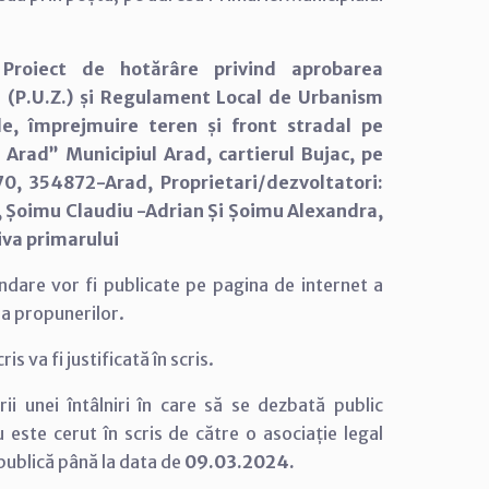
Proiect de hotărâre privind aprobarea
 (P.U.Z.) și Regulament Local de Urbanism
ale, împrejmuire teren și front stradal pe
 Arad” Municipiul Arad, cartierul Bujac, pe
370, 354872-Arad, Proprietari/dezvoltatori:
s, Șoimu Claudiu -Adrian Și Șoimu Alexandra,
tiva primarului
andare vor fi publicate pe pagina de internet a
ea propunerilor.
 va fi justificată în scris.
rii unei întâlniri în care să se dezbată public
u este cerut în scris de către o asociație legal
 publică până la data de
09.03.2024.