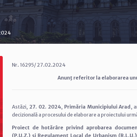
 2024
Nr. 16295/ 27.02.2024
Anunţ referitor la elaborarea un
Astăzi,
27. 02. 2024
,
Primăria Municipiului Arad
, 
decizională a procesului de elaborare a proiectului urm
Proiect de hotărâre privind aprobarea documen
(P.U.Z.) și Regulament Local de Urbanism (R.L.U.) 