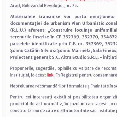
Arad, Bulevardul Revoluției, nr. 75.
Materialele transmise vor purta mențiunea: 
documentației de urbanism Plan Urbanistic Zonal
(R.L.U.) aferent: „Construire locuințe unifamili
terenurile înscrise în CF 352369, 352370, 354872
parcelele identificate prin C.F. nr. 352369, 352
Șoimu Cătălin Silviu și Șoimu Marinela, Sala Finea
Proiectant general: S.C. Altra Studio S.R.L. - iniția
Propunerile, sugestiile, opiniile cu valoare de recom
instituției, la acest
link
, în Registrul pentru consemnar
Nepreluarea recomandărilor formulate și înaintate în scris
Pentru cei interesați există și posibilitatea organiză
proiectul de act normativ, în cazul în care acest lucr
constituită sau de către o altă autoritate sau instituție