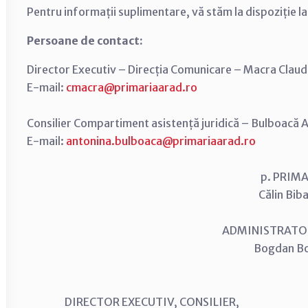
Pentru informații suplimentare, vă stăm la dispoziție l
Persoane de contact:
Director Executiv – Direcția Comunicare – Macra Claud
E-mail:
cmacra@primariaarad.ro
Consilier Compartiment asistență juridică – Bulboacă 
E-mail:
antonina.bulboaca@primariaarad.ro
p. PRIM
Călin Biba
ADMINISTRATOR
Bogdan B
DIRECTOR EXECUTIV, CO