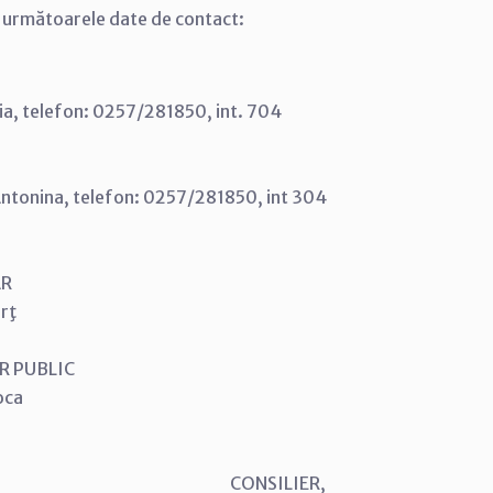
a următoarele date de contact:
ia, telefon: 0257/281850, int. 704
Antonina, telefon: 0257/281850, int 304
AR
rţ
 PUBLIC
oca
NSILIER, CONSILIER,