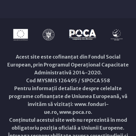
Acest site este cofinanțat din Fondul Social
European, prin Programul Operațional Capacitate
Administrativă 2014-2020.
Cod MYSMIS 126495 / SIPOCA 558
Pentru informații detaliate despre celelalte
programe cofinanțate de Uniunea Europeană, vă
invităm să vizitați:
www.fonduri-
ue.ro
,
www.poca.ro
.
Conținutul acestui site web nu reprezintă în mod
obligatoriu poziția oficială a Uniunii Europene.
Întreaga responsabilitate asupra corectitudinii și