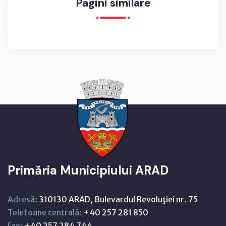
Pagini similare
Primăria Municipiului ARAD
Adresă:
310130 ARAD, Bulevardul Revoluţiei nr. 75
Telefoane centrală:
+40 257 281 850
Fax:
+40 257 284 744