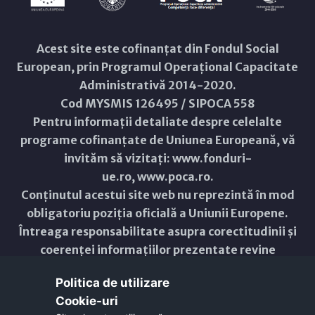
Acest site este cofinanțat din Fondul Social
European, prin Programul Operațional Capacitate
Administrativă 2014-2020.
Cod MYSMIS 126495 / SIPOCA 558
Pentru informații detaliate despre celelalte
programe cofinanțate de Uniunea Europeană, vă
invităm să vizitați:
www.fonduri-
ue.ro
,
www.poca.ro
.
Conținutul acestui site web nu reprezintă în mod
obligatoriu poziția oficială a Uniunii Europene.
Întreaga responsabilitate asupra corectitudinii și
coerenței informațiilor prezentate revine
inițiatorilor site-ului web.
Politica de utilizare
Cookie-uri‎
Copyright © 2021 - 2026 -
Primăria Municipiului ARAD