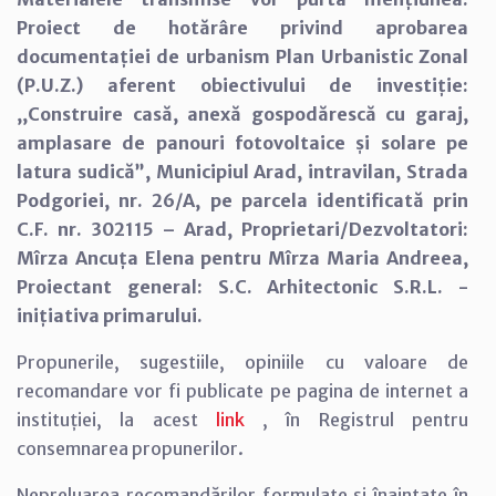
Proiect de hotărâre privind aprobarea
documentației de urbanism Plan Urbanistic Zonal
(P.U.Z.) aferent obiectivului de investiție:
,,Construire casă, anexă gospodărescă cu garaj,
amplasare de panouri fotovoltaice și solare pe
latura sudică”, Municipiul Arad, intravilan, Strada
Podgoriei, nr. 26/A, pe parcela identificată prin
C.F. nr. 302115 – Arad, Proprietari/Dezvoltatori:
Mîrza Ancuța Elena pentru Mîrza Maria Andreea,
Proiectant general: S.C. Arhitectonic S.R.L. -
inițiativa primarului.
Propunerile, sugestiile, opiniile cu valoare de
recomandare vor fi publicate pe pagina de internet a
instituției, la acest
link
, în Registrul pentru
consemnarea propunerilor.
Nepreluarea recomandărilor formulate și înaintate în