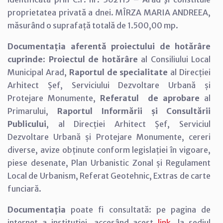
proprietatea privată a dnei. MÎRZA MARIA ANDREEA,
măsurând o suprafață totală de 1.500,00 mp.
Documentația aferentă proiectului de hotărâre
cuprinde
:
Proiectul de hotărâre
al Consiliului Local
Municipal Arad,
Raportul de specialitate
al Direcției
Arhitect Șef, Serviciului Dezvoltare Urbană și
Protejare Monumente,
Referatul de aprobare
al
Primarului,
Raportul Informării și Consultării
Publicului
, al Direcției Arhitect Șef, Serviciul
Dezvoltare Urbană și Protejare Monumente, cereri
diverse, avize obținute conform legislației în vigoare,
piese desenate, Plan Urbanistic Zonal și Regulament
Local de Urbanism, Referat Geotehnic, Extras de carte
funciară.
Documentația
poate fi consultată: pe pagina de
internet a instituției, accesând acest
link
, la sediul