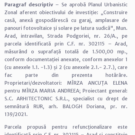
Paragraf descriptiv
– Se aprobă Planul Urbanistic
Zonal aferent obiectivului de investiție: „Construire
casă, anexă gospodărescă cu garaj, amplasare de
panouri fotovoltaice și solare pe latura sudică", Mun.
Arad, intravilan, Strada Podgoriei, nr. 26/A., pe
parcela identificată prin C.F. nr. 302115 – Arad,
măsurând o suprafață totală de 1.500,00 mp.,
conform documentației anexate, conform anexelor 1
(cu anexele 1.1. -1.3) și 2 (cu anexele 2.1.- 2.7.), care
fac parte din prezenta hotărâre.
Proprietari/dezvoltatori: MÎRZA ANCUȚA ELENA
pentru MÎRZA MARIA ANDREEA; Proiectant general:
S.C. ARHITECTONIC S.R.L., specialist cu drept de
semnătură RUR, arh. BALOGH Doriana, pr. nr.
139/2021.
Parcela propusă pentru refuncționalizare este
identificată prin C.F. nr. 302115 – Arad şi constituie