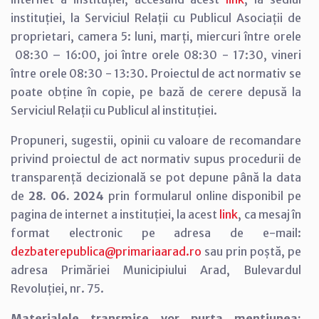
instituției, la Serviciul Relații cu Publicul Asociații de
proprietari, camera 5: luni, marți, miercuri între orele
08:30 – 16:00, joi între orele 08:30 - 17:30, vineri
între orele 08:30 - 13:30. Proiectul de act normativ se
poate obține în copie, pe bază de cerere depusă la
Serviciul Relații cu Publicul al instituției.
Propuneri, sugestii, opinii cu valoare de recomandare
privind proiectul de act normativ supus procedurii de
transparență decizională se pot depune până la data
de
28. 06. 2024
prin formularul online disponibil pe
pagina de internet a instituției, la acest
link
, ca mesaj în
format electronic pe adresa de e-mail:
dezbaterepublica@primariaarad.ro
sau prin poștă, pe
adresa Primăriei Municipiului Arad, Bulevardul
Revoluției, nr. 75.
Materialele transmise vor purta mențiunea: