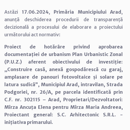
Astăzi
17.06.2024
,
Primăria Municipiului Arad
,
anunță deschiderea procedurii de transparență
decizională a procesului de elaborare a proiectului
următorului act normativ:
Proiect de hotărâre privind aprobarea
documentației de urbanism Plan Urbanistic Zonal
(P.U.Z.) aferent obiectivului de investiție:
,,Construire casă, anexă gospodărescă cu garaj,
amplasare de panouri fotovoltaice și solare pe
latura sudică”, Municipiul Arad, intravilan, Strada
Podgoriei, nr. 26/A, pe parcela identificată prin
C.F. nr. 302115 – Arad, Proprietari/Dezvoltatori:
Mîrza Ancuța Elena pentru Mîrza Maria Andreea,
Proiectant general: S.C. Arhitectonic S.R.L. -
inițiativa primarului.