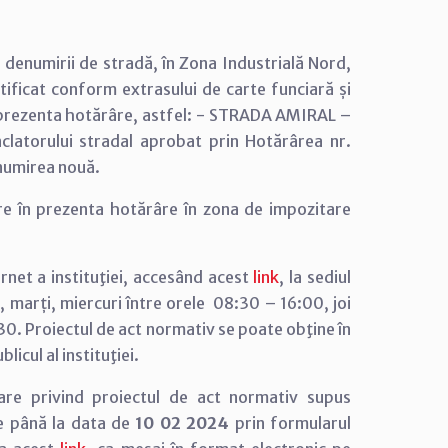
i denumirii de stradă, în Zona Industrială Nord,
ificat conform extrasului de carte funciară și
n prezenta hotărâre, astfel: - STRADA AMIRAL –
atorului stradal aprobat prin Hotărârea nr.
enumirea nouă.
ire în prezenta hotărâre în zona de impozitare
rnet a instituţiei, accesând acest
link
, la sediul
uni, marți, miercuri între orele 08:30 – 16:00, joi
:30. Proiectul de act normativ se poate obţine în
licul al instituţiei.
are privind proiectul de act normativ supus
e până la data de
10 02 2024
prin formularul