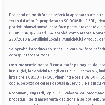
Proiectul de hotărâre se referă la aprobarea atribuiri
terenului aflat în proprietatea SC DOMINUS SRL, ident
potrivit planșei anexă, care face parte integrantă di
CF nr. 338099 Arad. Se aprobă completarea Nomencl
273/2010 a Consiliului Local al Municipiului Arad, cu d
Se aprobă introducerea străzii la care se face refer
corespunzătoare, zona ,,D’’.
Documentaţia
poate fi consultată: pe pagina de inte
instituţiei, la Serviciul Relaţii cu Publicul, camera 5, l
între orele 08:30 - 17:30, vineri între orele 08:30 - 13
copie, pe bază de cerere depusă la Serviciul Relaţii cu Pub
Propuneri, sugestii, opinii cu valoare de recomand
procedurii de transparenţă decizională se pot depun