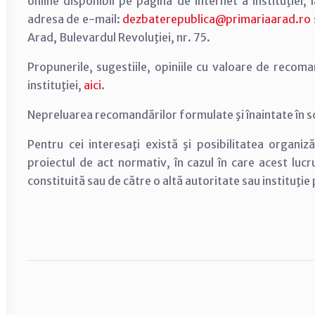
online disponibil pe pagina de internet a instituţiei,
adresa de e-mail:
dezbaterepublica@primariaarad.ro
Arad, Bulevardul Revoluţiei, nr. 75.
Propunerile, sugestiile, opiniile cu valoare de recom
instituţiei,
aici
.
Nepreluarea recomandărilor formulate şi înaintate în scris
Pentru cei interesaţi există şi posibilitatea organiză
proiectul de act normativ, în cazul în care acest lucr
constituită sau de către o altă autoritate sau instituţie