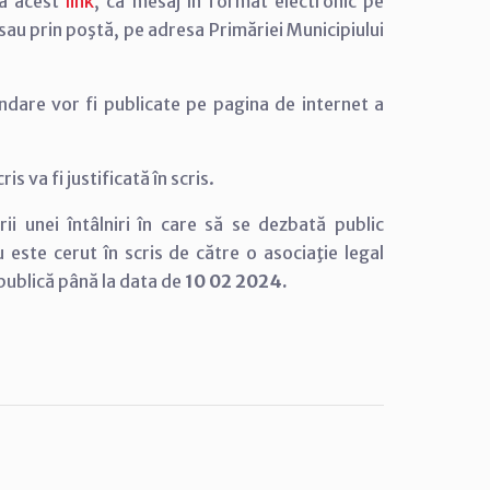
 la acest
link
, ca mesaj în format electronic pe
sau prin poştă, pe adresa Primăriei Municipiului
andare vor fi publicate pe pagina de internet a
 va fi justificată în scris.
rii unei întâlniri în care să se dezbată public
u este cerut în scris de către o asociaţie legal
 publică până la data de
10 02 2024.