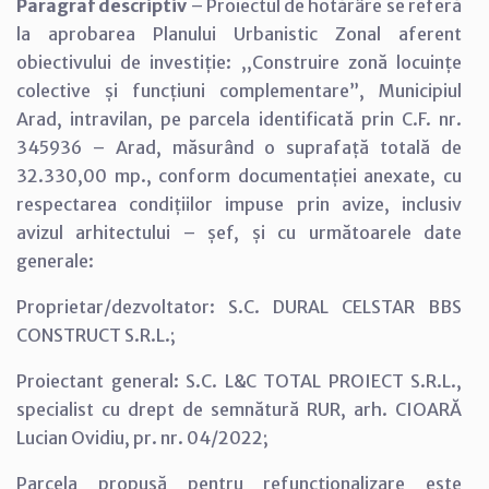
Paragraf descriptiv
– Proiectul de hotărâre se referă
la aprobarea Planului Urbanistic Zonal aferent
obiectivului de investiție: ,,Construire zonă locuințe
colective și funcțiuni complementare”, Municipiul
Arad, intravilan, pe parcela identificată prin C.F. nr.
345936 – Arad, măsurând o suprafață totală de
32.330,00 mp., conform documentației anexate, cu
respectarea condițiilor impuse prin avize, inclusiv
avizul arhitectului – șef, și cu următoarele date
generale:
Proprietar/dezvoltator: S.C. DURAL CELSTAR BBS
CONSTRUCT S.R.L.;
Proiectant general: S.C. L&C TOTAL PROIECT S.R.L.,
specialist cu drept de semnătură RUR, arh. CIOARĂ
Lucian Ovidiu, pr. nr. 04/2022;
Parcela propusă pentru refuncționalizare este