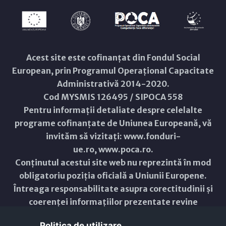
Acest site este cofinanțat din Fondul Social
European, prin Programul Operațional Capacitate
Administrativă 2014-2020.
Cod MYSMIS 126495 / SIPOCA 558
Pentru informații detaliate despre celelalte
programe cofinanțate de Uniunea Europeană, vă
invităm să vizitați:
www.fonduri-
ue.ro
,
www.poca.ro
.
Conținutul acestui site web nu reprezintă în mod
obligatoriu poziția oficială a Uniunii Europene.
Întreaga responsabilitate asupra corectitudinii și
coerenței informațiilor prezentate revine
inițiatorilor site-ului web.
Politica de utilizare