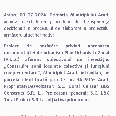
Astăzi,
03 07 2024
,
Primăria Municipiului Arad
,
anunţă deschiderea procedurii de transparenţă
decizională a procesului de elaborare a proiectului
următorului act normativ:
Proiect de hotărâre privind aprobarea
documentației de urbanism Plan Urbanistic Zonal
(P.U.Z.) aferent obiectivului de investiție:
,,Construire zonă locuințe colective și funcțiuni
complementare”, Municipiul Arad, intravilan, pe
parcela identificată prin CF nr. 345936- Arad,
Proprietar/Dezvoltator: S.C. Dural Celstar BBS
Construct S.R. L., Proiectant general: S.C. L&C
Total Proiect S.R.L.- inițiativa primarului.