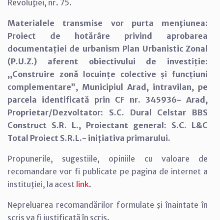
Revoluţiei, nr. 75.
Materialele transmise vor purta menţiunea:
Proiect de hotărâre privind aprobarea
documentației de urbanism Plan Urbanistic Zonal
(P.U.Z.) aferent obiectivului de investiție:
,,Construire zonă locuințe colective și funcțiuni
complementare”, Municipiul Arad, intravilan, pe
parcela identificată prin CF nr. 345936- Arad,
Proprietar/Dezvoltator: S.C. Dural Celstar BBS
Construct S.R. L., Proiectant general: S.C. L&C
Total Proiect S.R.L.- inițiativa primarului.
Propunerile, sugestiile, opiniile cu valoare de
recomandare vor fi publicate pe pagina de internet a
instituţiei, la acest
link
.
Nepreluarea recomandărilor formulate şi înaintate în
scris va fi justificată în scris.