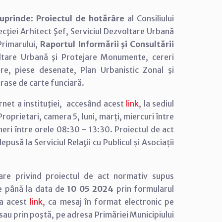
cuprinde
:
Proiectul de hotărâre
al Consiliului
ecţiei Arhitect Şef, Serviciul Dezvoltare Urbană
Primarului,
Raportul Informării şi Consultării
voltare Urbană şi Protejare Monumente, cereri
are, piese desenate, Plan Urbanistic Zonal şi
rase de carte funciară.
rnet a instituţiei, accesând acest
link
, la sediul
e Proprietari, camera 5, luni, marți, miercuri între
neri între orele 08:30 - 13:30. Proiectul de act
usă la Serviciul Relaţii cu Publicul și Asociații
are privind proiectul de act normativ supus
e până la data de
10 05 2024
prin formularul
 la acest
link
, ca mesaj în format electronic pe
sau prin poştă, pe adresa Primăriei Municipiului