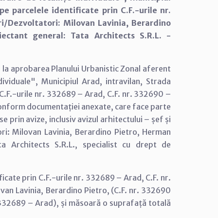
pe parcelele identificate prin C.F.-urile nr.
i/Dezvoltatori: Milovan Lavinia, Berardino
ectant general: Tata Architects S.R.L. -
 la aprobarea Planului Urbanistic Zonal aferent
dividuale", Municipiul Arad, intravilan, Strada
n C.F.-urile nr. 332689 – Arad, C.F. nr. 332690 –
onform documentației anexate, care face parte
prin avize, inclusiv avizul arhitectului – șef și
ri: Milovan Lavinia, Berardino Pietro, Herman
a Architects S.R.L., specialist cu drept de
icate prin C.F.-urile nr. 332689 – Arad, C.F. nr.
van Lavinia, Berardino Pietro, (C.F. nr. 332690
 332689 – Arad), și măsoară o suprafață totală