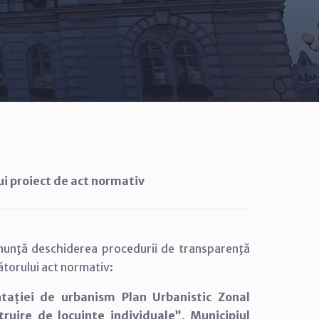
ui proiect de act normativ
anunţă deschiderea procedurii de transparenţă
ătorului act normativ:
tației de urbanism Plan Urbanistic Zonal
struire de locuințe individuale”, Municipiul