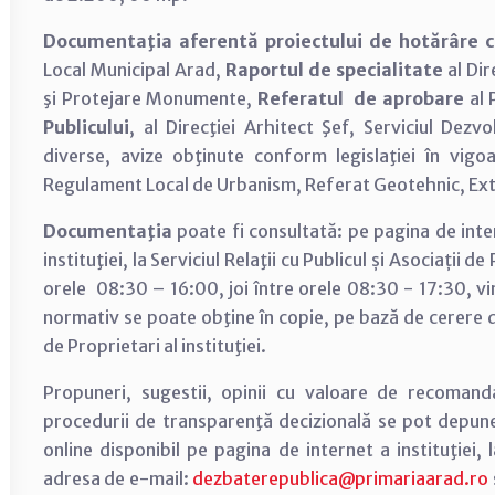
Documentaţia aferentă proiectului de hotărâre 
Local Municipal Arad,
Raportul de specialitate
al Dir
şi Protejare Monumente,
Referatul de aprobare
al 
Publicului
, al Direcţiei Arhitect Şef, Serviciul Dez
diverse, avize obţinute conform legislaţiei în vigo
Regulament Local de Urbanism, Referat Geotehnic, Ext
Documentaţia
poate fi consultată: pe pagina de inte
instituţiei, la Serviciul Relaţii cu Publicul și Asociații d
orele 08:30 – 16:00, joi între orele 08:30 - 17:30, vi
normativ se poate obţine în copie, pe bază de cerere dep
de Proprietari al instituţiei.
Propuneri, sugestii, opinii cu valoare de recomand
procedurii de transparenţă decizională se pot depun
online disponibil pe pagina de internet a instituţiei,
adresa de e-mail:
dezbaterepublica@primariaarad.ro