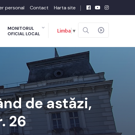
er personal
Contact
Harta site
MONITORUL
Limba
▼
OFICIAL LOCAL
nd de astăzi,
. 26