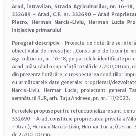
Arad, intravilan, Strada Agricultorilor, nr. 16-18, 
332689 – Arad, C.F. nr. 332690 – Arad Proprietar
Pietro, Herman Narcis-Liviu, Herman Lucia Proi
inițiativa primarului
Paragraf descriptiv
– Proiectul de hotărâre se referă
obiectivului de investiție: „Construire de locuințe in
Agricultorilor, nr. 16-18, pe parcelele identificate pri
Arad, măsurând o suprafață totală de 2.200,00 mp, c
din prezenta hotărâre, cu respectarea condițiilor impuse 
cu următoarele date generale: proprietari/dezvoltato
Narcis-Liviu, Herman Lucia; proiectant general Tat
semnătură RUR, arh. Tuțu Andreea, pr. nr. 111/2023.
Parcelele propuse pentru refuncționalizare sunt identif
332690 – Arad, constituie proprietatea privată a Milo
– Arad), Herman Narcis-Liviu, Herman Lucia, (C.F. nr.
de 2.200, 00 mp.