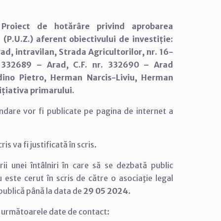
:
Proiect de hotărâre privind aprobarea
P.U.Z.) aferent obiectivului de investiție:
ad, intravilan, Strada Agricultorilor, nr. 16-
nr. 332689 – Arad, C.F. nr. 332690 – Arad
rdino Pietro, Herman Narcis-Liviu, Herman
ițiativa primarului.
andare vor fi publicate pe pagina de internet a
 va fi justificată în scris.
rii unei întâlniri în care să se dezbată public
u este cerut în scris de către o asociaţie legal
 publică până la data de
29 05 2024.
a următoarele date de contact: