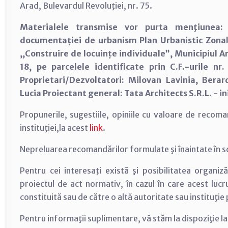
Arad, Bulevardul Revoluţiei, nr. 75.
Materialele transmise vor purta menţiunea
documentației de urbanism Plan Urbanistic Zonal (
,,Construire de locuințe individuale”, Municipiul Ar
18, pe parcelele identificate prin C.F.-urile 
Proprietari/Dezvoltatori: Milovan Lavinia, Bera
Lucia Proiectant general: Tata Architects S.R.L. - in
Propunerile, sugestiile, opiniile cu valoare de recom
instituţiei,la acest
link
.
Nepreluarea recomandărilor formulate şi înaintate în scris
Pentru cei interesaţi există şi posibilitatea organiză
proiectul de act normativ, în cazul în care acest lucr
constituită sau de către o altă autoritate sau instituţie
Pentru informaţii suplimentare, vă stăm la dispoziţie l