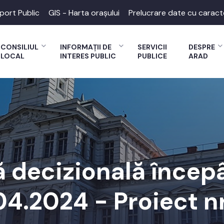
port Public
GIS - Harta orașului
Prelucrare date cu caract
CONSILIUL
INFORMAȚII DE
SERVICII
DESPRE
LOCAL
INTERES PUBLIC
PUBLICE
ARAD
 decizională începâ
04.2024 - Proiect nr