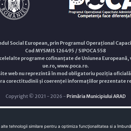
Fondul Social European, prin Programul Operațional Capa
Cod MYSMIS 126495 / SIPOCA 558
 celelalte programe cofinanțate de Uniunea Europeană, v
ue.ro
,
www.poca.ro
.
ite web nu reprezintă în mod obligatoriu poziția oficial
a corectitudinii și coerenței informațiilor prezentate rev
Copyright © 2021 - 2026 -
Primăria Municipiului ARAD
 alte tehnologii similare pentru a optimiza funcţionalitatea si a îmbun