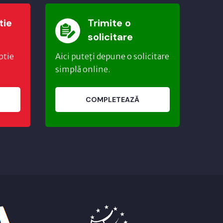
tie
Trimite o
solicitare
ptie
Aici puteți depune o solicitare
simplă online.
COMPLETEAZĂ