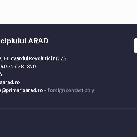
cipiului ARAD
 Bulevardul Revoluţiei nr. 75
40 257 281 850
4
aarad.ro
ne@primariaarad.ro
- foreign contact only