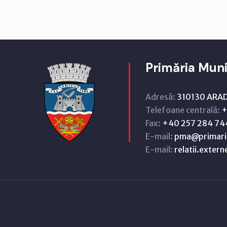
Primăria Muni
Adresă:
310130 ARAD,
Telefoane centrală:
+
Fax:
+40 257 284 74
E-mail:
pma@primari
E-mail:
relatii.exter