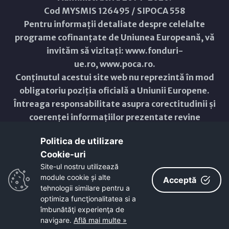
Cod MYSMIS 126495 / SIPOCA 558
Pentru informații detaliate despre celelalte
programe cofinanțate de Uniunea Europeană, vă
invităm să vizitați:
www.fonduri-
ue.ro
,
www.poca.ro
.
Conținutul acestui site web nu reprezintă în mod
obligatoriu poziția oficială a Uniunii Europene.
Întreaga responsabilitate asupra corectitudinii și
coerenței informațiilor prezentate revine
inițiatorilor site-ului web.
Politica de utilizare
Cookie-uri‎
Copyright © 2021 - 2026 -
Primăria Municipiului ARAD
Site-ul nostru utilizează
module cookie și alte
ResponsiveVoice
used under
Acceptă
Non-Commercial License
tehnologii similare pentru a
optimiza funcţionalitatea si a
îmbunătăţi experienţa de
navigare.
Află mai multe »