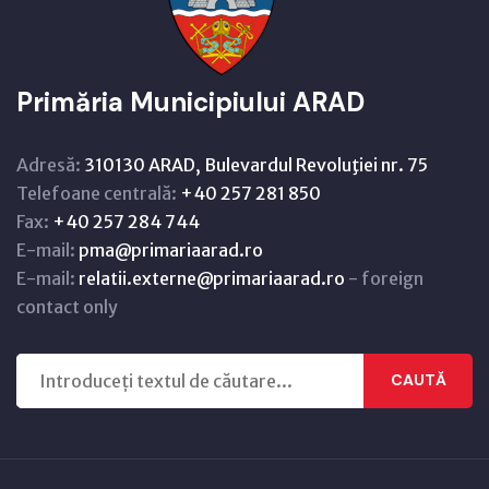
Primăria Municipiului ARAD
Adresă:
310130 ARAD, Bulevardul Revoluţiei nr. 75
Telefoane centrală:
+40 257 281 850
Fax:
+40 257 284 744
E-mail:
pma@primariaarad.ro
E-mail:
relatii.externe@primariaarad.ro
- foreign
contact only
CAUTĂ