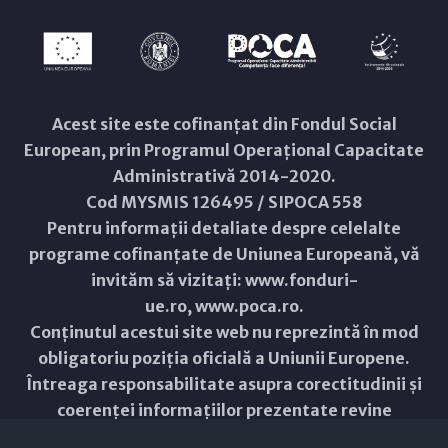
Acest site este cofinanțat din Fondul Social
European, prin Programul Operațional Capacitate
Administrativă 2014-2020.
Cod MYSMIS 126495 / SIPOCA 558
Pentru informații detaliate despre celelalte
programe cofinanțate de Uniunea Europeană, vă
invităm să vizitați:
www.fonduri-
ue.ro
,
www.poca.ro
.
Conținutul acestui site web nu reprezintă în mod
obligatoriu poziția oficială a Uniunii Europene.
Întreaga responsabilitate asupra corectitudinii și
coerenței informațiilor prezentate revine
inițiatorilor site-ului web.