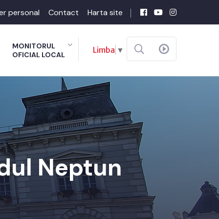
er personal
Contact
Harta site
MONITORUL
Limba
▼
OFICIAL LOCAL
ndul Neptun