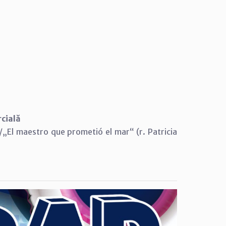
rcială
„El maestro que prometió el mar“ (r. Patricia