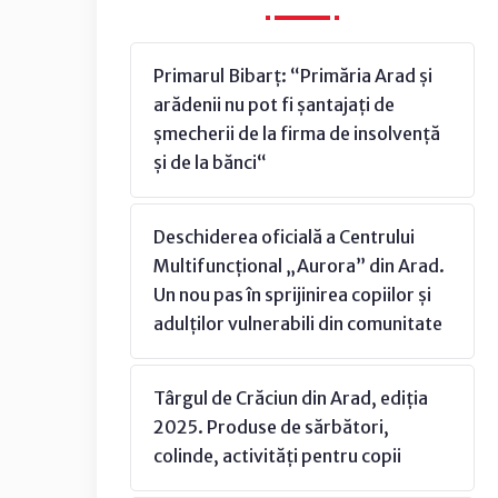
Primarul Bibarț: “Primăria Arad și
arădenii nu pot fi șantajați de
șmecherii de la firma de insolvență
și de la bănci“
Deschiderea oficială a Centrului
Multifuncțional „Aurora” din Arad.
Un nou pas în sprijinirea copiilor și
adulților vulnerabili din comunitate
Târgul de Crăciun din Arad, ediția
2025. Produse de sărbători,
colinde, activități pentru copii