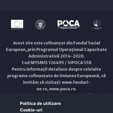
Acest site este cofinanțat din Fondul Social
European, prin Programul Operațional Capacitate
Administrativă 2014-2020.
Cod MYSMIS 126495 / SIPOCA 558
Pentru informații detaliate despre celelalte
programe cofinanțate de Uniunea Europeană, vă
invităm să vizitați:
www.fonduri-
ue.ro
,
www.poca.ro
.
Conținutul acestui site web nu reprezintă în mod
obligatoriu poziția oficială a Uniunii Europene.
Politica de utilizare
Întreaga responsabilitate asupra corectitudinii și
Cookie-uri‎