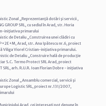
stic Zonal „Reprezentanţă dotări şi servicii ,
 GROUP SRL, cu sediul în Arad, str. Horia
n-iniţiativa primarului
stic de Detaliu „Construirea unei clădiri cu
D+P+2E+M, Arad, str. Ana Ipătescu nr.6, proiect
 Viliga Viorel Cristian-iniţiativa primarului.
istic de Detaliu „Construire hală de producţie
iciar S.C. Termo Protect SRL Arad, proiect
L, arh. R.U.R. Ioan Florian Dobre - iniţiativa
stic Zonal „Ansamblu comercial, servicii şi
 Europe Logistic SRL, proiect nr.131/2007,
imarului
unicipiului Arad, cei interesaţi pot depune în