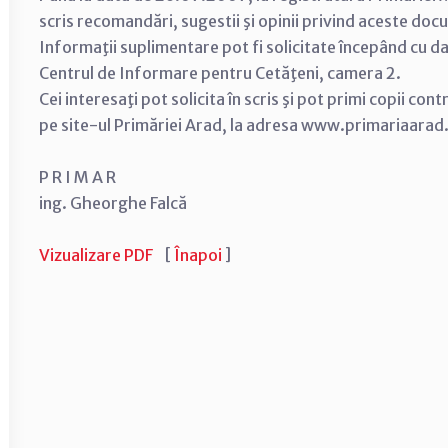
scris recomandări, sugestii şi opinii privind aceste do
Informaţii suplimentare pot fi solicitate începând cu d
Centrul de Informare pentru Cetăţeni, camera 2.
Cei interesaţi pot solicita în scris şi pot primi copii con
pe site-ul Primăriei Arad, la adresa www.primariaarad
P R I M A R
ing. Gheorghe Falcă
Vizualizare PDF
[
Înapoi
]