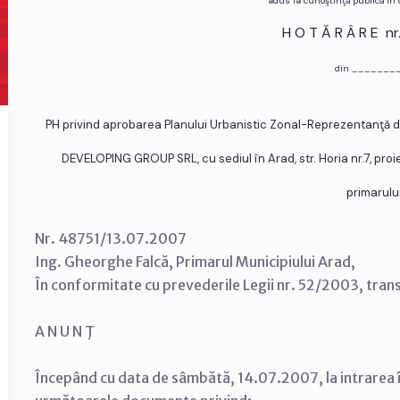
adus la cunoştinţă publică în
H O T Ă R Â R E n
din _______
PH privind aprobarea Planului Urbanistic Zonal-Reprezentanţă dot
DEVELOPING GROUP SRL, cu sediul în Arad, str. Horia nr.7, proie
primarulu
Nr. 48751/13.07.2007
Ing. Gheorghe Falcă, Primarul Municipiului Arad,
În conformitate cu prevederile Legii nr. 52/2003, tran
A N U N Ţ
Începând cu data de sâmbătă, 14.07.2007, la intrarea î