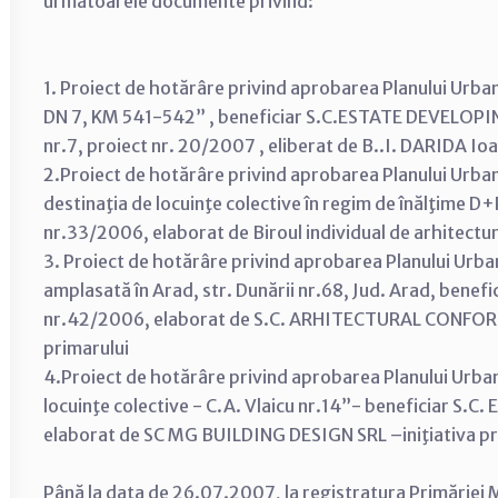
următoarele documente privind:
1. Proiect de hotărâre privind aprobarea Planului Urbani
DN 7, KM 541-542” , beneficiar S.C.ESTATE DEVELOPING
nr.7, proiect nr. 20/2007 , eliberat de B..I. DARIDA Ioa
2.Proiect de hotărâre privind aprobarea Planului Urbani
destinaţia de locuinţe colective în regim de înălţime 
nr.33/2006, elaborat de Biroul individual de arhitectură
3. Proiect de hotărâre privind aprobarea Planului Urban
amplasată în Arad, str. Dunării nr.68, Jud. Arad, benef
nr.42/2006, elaborat de S.C. ARHITECTURAL CONFORT SR
primarului
4.Proiect de hotărâre privind aprobarea Planului Urbani
locuinţe colective - C.A. Vlaicu nr.14”- beneficiar S.C.
elaborat de SC MG BUILDING DESIGN SRL –iniţiativa pr
Până la data de 26.07.2007, la registratura Primăriei M