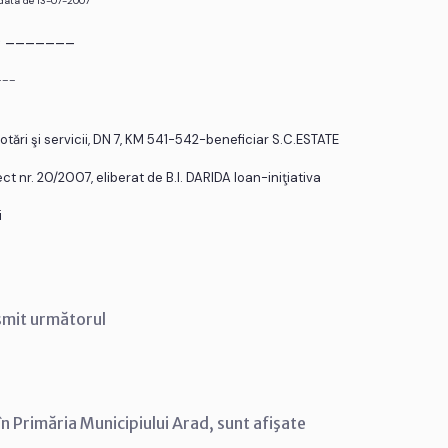
 data de 13-07-2007
r. _______
___
ări şi servicii, DN 7, KM 541-542-beneficiar S.C.ESTATE
ct nr. 20/2007, eliberat de B.I. DARIDA Ioan-iniţiativa
i
smit următorul
n Primăria Municipiului Arad, sunt afişate