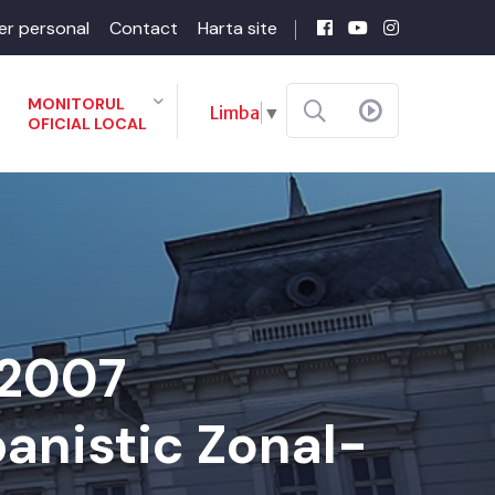
er personal
Contact
Harta site
MONITORUL
Limba
▼
OFICIAL LOCAL
-2007
banistic Zonal-