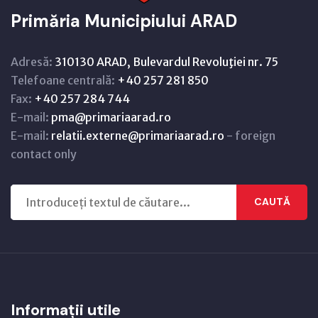
Primăria Municipiului ARAD
Adresă:
310130 ARAD, Bulevardul Revoluţiei nr. 75
Telefoane centrală:
+40 257 281 850
Fax:
+40 257 284 744
E-mail:
pma@primariaarad.ro
E-mail:
relatii.externe@primariaarad.ro
- foreign
contact only
CAUTĂ
Informații utile