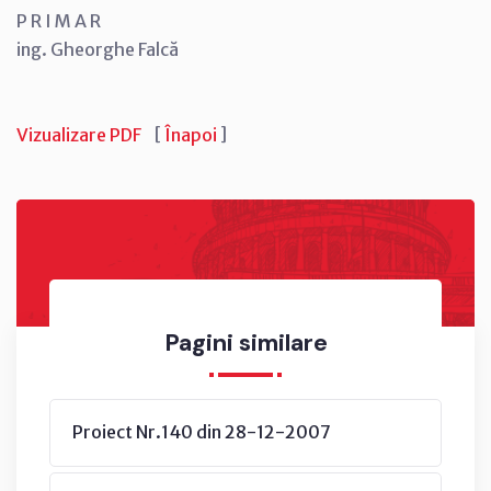
P R I M A R
ing. Gheorghe Falcă
Vizualizare PDF
[
Înapoi
]
Pagini similare
Proiect Nr.140 din 28-12-2007