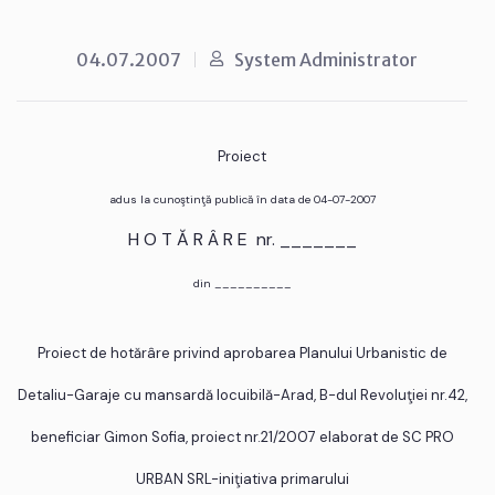
04.07.2007
System Administrator
Proiect
adus la cunoştinţă publică în data de 04-07-2007
H O T Ă R Â R E nr. _______
din __________
Proiect de hotărâre privind aprobarea Planului Urbanistic de
Detaliu-Garaje cu mansardă locuibilă-Arad, B-dul Revoluţiei nr.42,
beneficiar Gimon Sofia, proiect nr.21/2007 elaborat de SC PRO
URBAN SRL-iniţiativa primarului