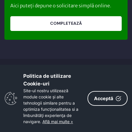
Aici puteți depune o solicitare simplă online.
COMPLETEAZĂ
Politica de utilizare
Cookie-uri‎
Site-ul nostru utilizează
Acest site este cofinanțat din Fondul Social
module cookie și alte
Acceptă
tehnologii similare pentru a
European, prin Programul Operațional Capacitate
optimiza funcţionalitatea si a
Administrativă 2014-2020.
îmbunătăţi experienţa de
Cod MYSMIS 126495 / SIPOCA 558
navigare.
Află mai multe »
Pentru informații detaliate despre celelalte