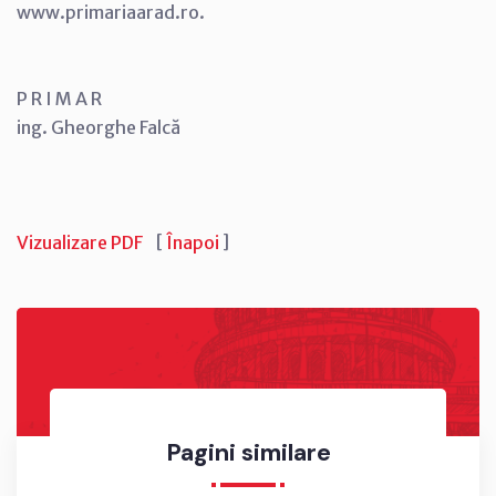
www.primariaarad.ro.
P R I M A R
ing. Gheorghe Falcă
Vizualizare PDF
[
Înapoi
]
Pagini similare