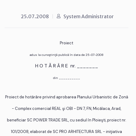
25.07.2008
System Administrator
Proiect
adus la cunoştinţă publică în data de 25-07-2008
H O T Ă R Â R E nr. _______
din __________
Proiect de hotărâre privind aprobarea Planului Urbanistic de Zonă
- Complex comercial REAL şi OBI - DN 7, FN, Micălaca, Arad,
beneficiar SC POWER TRADE SRL, cu sediul în Ploieşti, proiect nr.
101/2008, elaborat de SC PRO ARHITECTURA SRL - iniţiativa