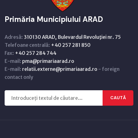
Primăria Municipiului ARAD
Adresă:
310130 ARAD, Bulevardul Revoluţiei nr. 75
Telefoane centrală:
+40 257 281 850
Fax:
+40 257 284 744
E-mail:
pma@primariaarad.ro
E-mail:
relatii.externe@primariaarad.ro
- foreign
contact only
CAUTĂ