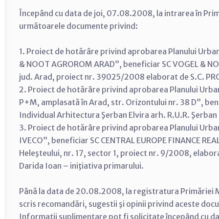
Începând cu data de joi, 07.08.2008, la intrarea în Prim
următoarele documente privind:
1. Proiect de hotărâre privind aprobarea Planului Urban
& NOOT AGROROM ARAD”, beneficiar SC VOGEL & NOO
jud. Arad, proiect nr. 39025/2008 elaborat de S.C. PRO
2. Proiect de hotărâre privind aprobarea Planului Urban
P+M, amplasată în Arad, str. Orizontului nr. 38 D”, ben
Individual Arhitectura Şerban Elvira arh. R.U.R. Şerban E
3. Proiect de hotărâre privind aprobarea Planului U
IVECO”, beneficiar SC CENTRAL EUROPE FINANCE REAL 
Heleşteului, nr. 17, sector 1, proiect nr. 9/2008, elabo
Darida Ioan – iniţiativa primarului.
Până la data de 20.08.2008, la registratura Primăriei M
scris recomandări, sugestii şi opinii privind aceste do
Informaţii suplimentare pot fi solicitate începând cu 