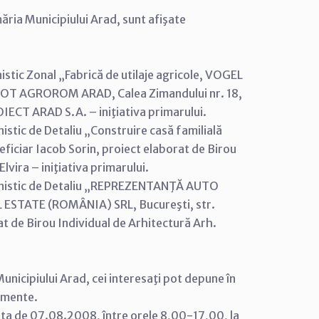
ăria Municipiului Arad, sunt afişate
istic Zonal „Fabrică de utilaje agricole, VOGEL
T AGROROM ARAD, Calea Zimandului nr. 18,
IECT ARAD S.A. – iniţiativa primarului.
istic de Detaliu „Construire casă familială
eficiar Iacob Sorin, proiect elaborat de Birou
lvira – iniţiativa primarului.
rbanistic de Detaliu „REPREZENTANŢĂ AUTO
ESTATE (ROMÂNIA) SRL, Bucureşti, str.
rat de Birou Individual de Arhitectură Arh.
unicipiului Arad, cei interesaţi pot depune în
cumente.
data de 07.08.2008, între orele 8,00-17,00, la