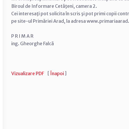
Biroul de Informare Cetăţeni, camera 2.
Cei interesaţi pot solicita în scris şi pot primi copii con
pe site-ul Primăriei Arad, la adresa www.primariaarad
P R I M A R
ing. Gheorghe Falcă
Vizualizare PDF
[
Înapoi
]