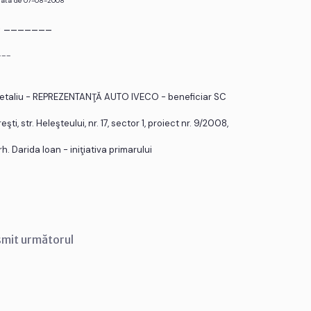
 data de 07-08-2008
r. _______
___
 Detaliu - REPREZENTANŢĂ AUTO IVECO - beneficiar SC
tr. Heleşteului, nr. 17, sector 1, proiect nr. 9/2008,
h. Darida Ioan - iniţiativa primarului
smit următorul