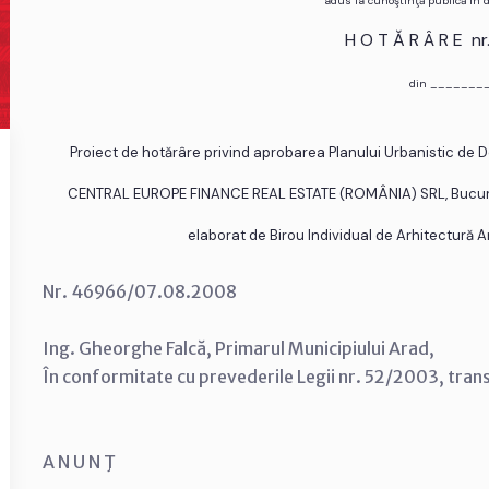
adus la cunoştinţă publică în
H O T Ă R Â R E n
din _______
Proiect de hotărâre privind aprobarea Planului Urbanistic de
CENTRAL EUROPE FINANCE REAL ESTATE (ROMÂNIA) SRL, Bucureşti, s
elaborat de Birou Individual de Arhitectură Ar
Nr. 46966/07.08.2008
Ing. Gheorghe Falcă, Primarul Municipiului Arad,
În conformitate cu prevederile Legii nr. 52/2003, tran
A N U N Ţ