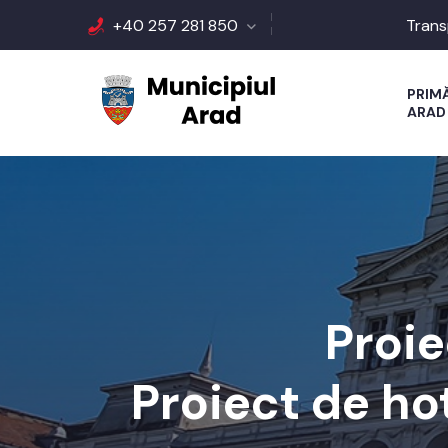
+40 257 281 850
Trans
PRIM
ARAD
Proi
Proiect de ho