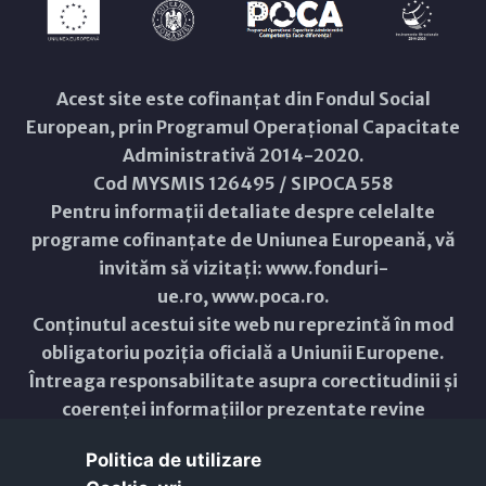
Acest site este cofinanțat din Fondul Social
European, prin Programul Operațional Capacitate
Administrativă 2014-2020.
Cod MYSMIS 126495 / SIPOCA 558
Pentru informații detaliate despre celelalte
programe cofinanțate de Uniunea Europeană, vă
invităm să vizitați:
www.fonduri-
ue.ro
,
www.poca.ro
.
Conținutul acestui site web nu reprezintă în mod
obligatoriu poziția oficială a Uniunii Europene.
Întreaga responsabilitate asupra corectitudinii și
coerenței informațiilor prezentate revine
inițiatorilor site-ului web.
Politica de utilizare