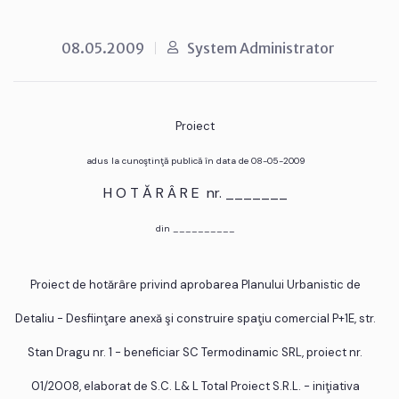
08.05.2009
System Administrator
Proiect
adus la cunoştinţă publică în data de 08-05-2009
H O T Ă R Â R E nr. _______
din __________
Proiect de hotărâre privind aprobarea Planului Urbanistic de
Detaliu - Desfiinţare anexă şi construire spaţiu comercial P+1E, str.
Stan Dragu nr. 1 - beneficiar SC Termodinamic SRL, proiect nr.
01/2008, elaborat de S.C. L& L Total Proiect S.R.L. - iniţiativa