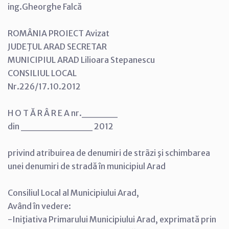
ing.Gheorghe Falcă
ROMÂNIA PROIECT Avizat
JUDEŢUL ARAD SECRETAR
MUNICIPIUL ARAD Lilioara Stepanescu
CONSILIUL LOCAL
Nr.226/17.10.2012
H O T Ă R Â R E A nr._____
din __________ 2012
privind atribuirea de denumiri de strãzi şi schimbarea
unei denumiri de stradă în municipiul Arad
Consiliul Local al Municipiului Arad,
Având în vedere:
-Iniţiativa Primarului Municipiului Arad, exprimată prin