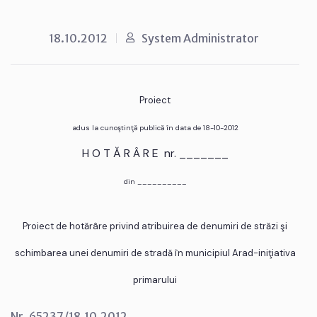
18.10.2012
System Administrator
Proiect
adus la cunoştinţă publică în data de 18-10-2012
H O T Ă R Â R E nr. _______
din __________
Proiect de hotărâre privind atribuirea de denumiri de străzi şi
schimbarea unei denumiri de stradă în municipiul Arad-iniţiativa
primarului
Nr. 65237/18.10.2012