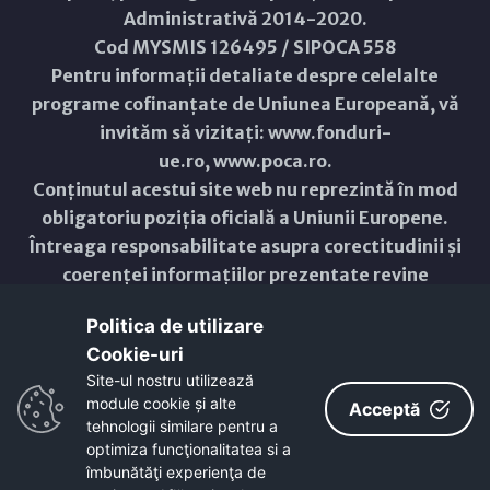
Administrativă 2014-2020.
Cod MYSMIS 126495 / SIPOCA 558
Pentru informații detaliate despre celelalte
programe cofinanțate de Uniunea Europeană, vă
invităm să vizitați:
www.fonduri-
ue.ro
,
www.poca.ro
.
Conținutul acestui site web nu reprezintă în mod
obligatoriu poziția oficială a Uniunii Europene.
Întreaga responsabilitate asupra corectitudinii și
coerenței informațiilor prezentate revine
inițiatorilor site-ului web.
Politica de utilizare
Cookie-uri‎
Copyright © 2021 - 2026 -
Primăria Municipiului ARAD
Site-ul nostru utilizează
module cookie și alte
ResponsiveVoice
used under
Acceptă
Non-Commercial License
tehnologii similare pentru a
optimiza funcţionalitatea si a
îmbunătăţi experienţa de