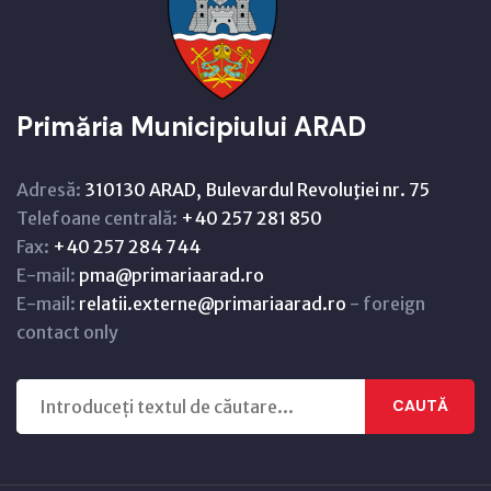
Primăria Municipiului ARAD
Adresă:
310130 ARAD, Bulevardul Revoluţiei nr. 75
Telefoane centrală:
+40 257 281 850
Fax:
+40 257 284 744
E-mail:
pma@primariaarad.ro
E-mail:
relatii.externe@primariaarad.ro
- foreign
contact only
CAUTĂ