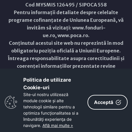
Cod MYSMIS 126495 / SIPOCA 558
Pentru informații detaliate despre celelalte
programe cofinanțate de Uniunea Europeană, vă
invităm să vizitați:
www.fonduri-
ue.ro
,
www.poca.ro
.
Conținutul acestui site web nu reprezintă în mod
obligatoriu poziția oficială a Uniunii Europene.
Întreaga responsabilitate asupra corectitudinii și
coerenței informațiilor prezentate revine
inițiatorilor site-ului web.
Politica de utilizare
Cookie-uri‎
Copyright © 2021 - 2026 -
Primăria Municipiului ARAD
Site-ul nostru utilizează
module cookie și alte
ResponsiveVoice
used under
Acceptă
Non-Commercial License
tehnologii similare pentru a
optimiza funcţionalitatea si a
îmbunătăţi experienţa de
navigare.
Află mai multe »