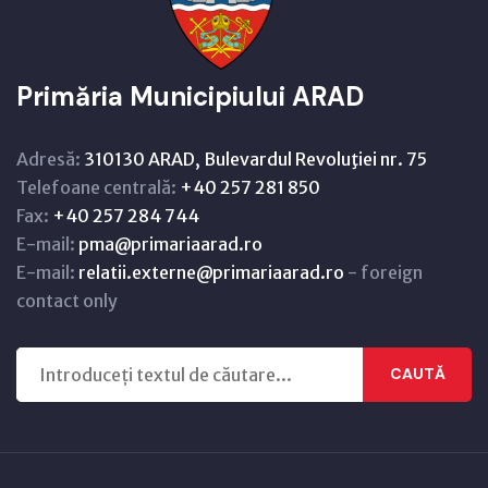
Primăria Municipiului ARAD
Adresă:
310130 ARAD, Bulevardul Revoluţiei nr. 75
Telefoane centrală:
+40 257 281 850
Fax:
+40 257 284 744
E-mail:
pma@primariaarad.ro
E-mail:
relatii.externe@primariaarad.ro
- foreign
contact only
CAUTĂ