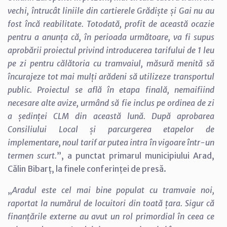
vechi, întrucât liniile din cartierele Grădiște și Gai nu au
fost încă reabilitate. Totodată, profit de această ocazie
pentru a anunța că, în perioada următoare, va fi supus
aprobării proiectul privind introducerea tarifului de 1 leu
pe zi pentru călătoria cu tramvaiul, măsură menită să
încurajeze tot mai mulți arădeni să utilizeze transportul
public. Proiectul se află în etapa finală, nemaifiind
necesare alte avize, urmând să fie inclus pe ordinea de zi
a ședinței CLM din această lună. După aprobarea
Consiliului Local și parcurgerea etapelor de
implementare, noul tarif ar putea intra în vigoare într-un
termen scurt.
”, a punctat primarul municipiului Arad,
Călin Bibarț, la finele conferinței de presă.
„
Aradul este cel mai bine populat cu tramvaie noi,
raportat la numărul de locuitori din toată țara. Sigur că
finanțările externe au avut un rol primordial în ceea ce