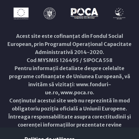
Acest site este cofinanțat din Fondul Social
European, prin Programul Operațional Capacitate
Administrativă 2014-2020.
Cod MYSMIS 126495 / SIPOCA 558
Pentru informații detaliate despre celelalte
programe cofinanțate de Uniunea Europeană, vă
invităm să vizitați:
www.fonduri-
ue.ro
,
www.poca.ro
.
Conținutul acestui site web nu reprezintă în mod
obligatoriu poziția oficială a Uniunii Europene.
Întreaga responsabilitate asupra corectitudinii și
coerenței informațiilor prezentate revine
inițiatorilor site-ului web.