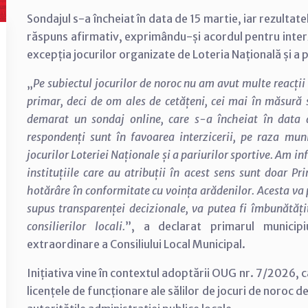
Sondajul s-a încheiat în data de 15 martie, iar rezulta
răspuns afirmativ, exprimându-și acordul pentru interz
excepția jocurilor organizate de Loteria Națională și a p
„
Pe subiectul jocurilor de noroc nu am avut multe reacții
primar, deci de om ales de cetățeni, cei mai în măsură
demarat un sondaj online, care s-a încheiat în data 
respondenți sunt în favoarea interzicerii, pe raza muni
jocurilor Loteriei Naționale și a pariurilor sportive. Am in
instituțiile care au atribuții în acest sens sunt doar Pri
hotărâre în conformitate cu voința arădenilor. Acesta va p
supus transparenței decizionale, va putea fi îmbunătăți
consilierilor locali.
”, a declarat primarul municipi
extraordinare a Consiliului Local Municipal.
Inițiativa vine în contextul adoptării OUG nr. 7/2026, 
licențele de funcționare ale sălilor de jocuri de noroc d