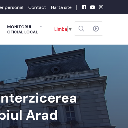
er personal
Contact
Harta site
MONITORUL
Limba
▼
OFICIAL LOCAL
interzicerea
piul Arad