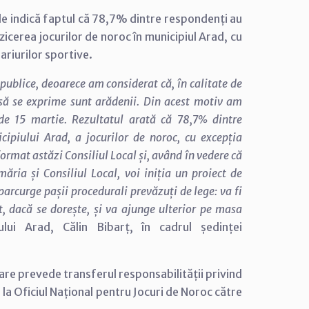
tele indică faptul că 78,7% dintre respondenți au
icerea jocurilor de noroc în municipiul Arad, cu
ariurilor sportive.
 publice, deoarece am considerat că, în calitate de
 să se exprime sunt arădenii. Din acest motiv am
de 15 martie. Rezultatul arată că 78,7% dintre
cipiului Arad, a jocurilor de noroc, cu excepția
format astăzi Consiliul Local și, având în vedere că
măria și Consiliul Local, voi iniția un proiect de
arcurge pașii procedurali prevăzuți de lege: va fi
t, dacă se dorește, și va ajunge ulterior pe masa
ului Arad, Călin Bibarț, în cadrul ședinței
care prevede transferul responsabilității privind
e la Oficiul Național pentru Jocuri de Noroc către