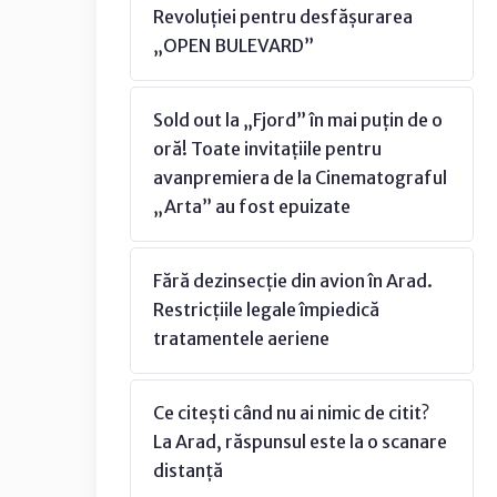
Revoluției pentru desfășurarea
„OPEN BULEVARD”
Sold out la „Fjord” în mai puțin de o
oră! Toate invitațiile pentru
avanpremiera de la Cinematograful
„Arta” au fost epuizate
Fără dezinsecție din avion în Arad.
Restricțiile legale împiedică
tratamentele aeriene
Ce citești când nu ai nimic de citit?
La Arad, răspunsul este la o scanare
distanță