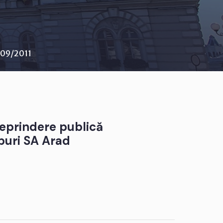
 109/2011
reprindere publică
buri SA Arad
6