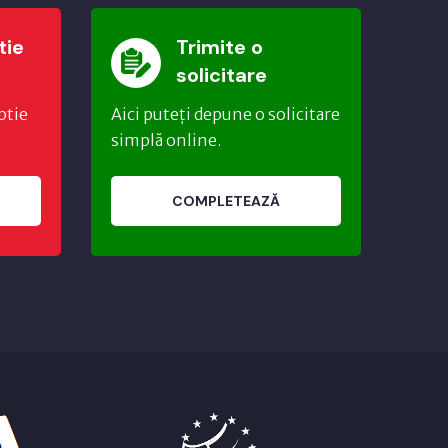
tie
Trimite o
solicitare
ptie
Aici puteți depune o solicitare
simplă online.
COMPLETEAZĂ