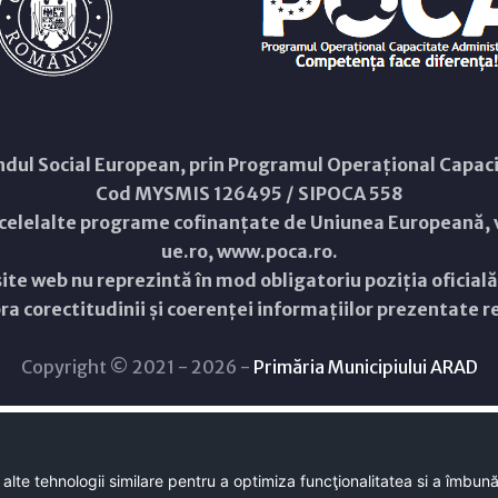
Fondul Social European, prin Programul Operațional Capa
Cod MYSMIS 126495 / SIPOCA 558
 celelalte programe cofinanțate de Uniunea Europeană, v
ue.ro
,
www.poca.ro
.
ite web nu reprezintă în mod obligatoriu poziția oficial
a corectitudinii și coerenței informațiilor prezentate rev
Copyright © 2021 - 2026 -
Primăria Municipiului ARAD
 alte tehnologii similare pentru a optimiza funcţionalitatea si a îmbun