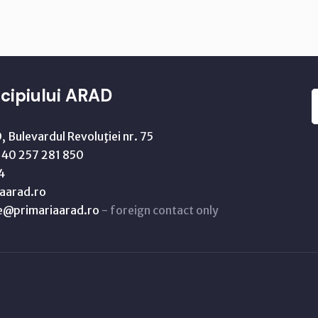
cipiului ARAD
 Bulevardul Revoluţiei nr. 75
40 257 281 850
4
aarad.ro
ne@primariaarad.ro
- foreign contact only