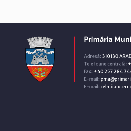
Primăria Muni
Adresă:
310130 ARAD,
Telefoane centrală:
+
Fax:
+40 257 284 74
E-mail:
pma@primari
E-mail:
relatii.exter