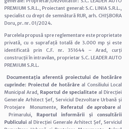
generale: Proprietar/Dezvoltator: S.C. LEADER AUTO
PREMIUM S.R.L., Proiectant general: S.C. LINIA S.R.L.,
specialist cu drept de semnătură RUR, arh. CHIȘBORA
Doru, pr. nr. 01/2024.
Parcelela propusă spre reglementare este proprietate
privată, cu o suprafață totală de 3.000 mp și este
identificată prin C.F. nr. 351644 – Arad, curți
construcții în intravilan, proprietar S.C. LEADER AUTO
PREMIUM S.R.L.
Documentația aferentă proiectului de hotărâre
cuprinde
:
Proiectul de hotărâre
al Consiliului Local
Municipal Arad,
Raportul de specialitate
al Direcției
Generale Arhitect Șef, Serviciul Dezvoltare Urbană și
Protejare Monumente,
Referatul de aprobare
al
Primarului,
Raportul informării și consultării
Publicului
al Direcției Generale Arhitect Șef, Serviciul