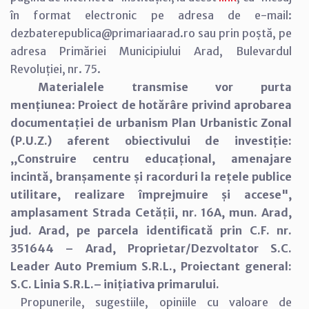
în format electronic pe adresa de e-mail:
dezbaterepublica@primariaarad.ro sau prin poștă, pe
adresa Primăriei Municipiului Arad, Bulevardul
Revoluției, nr. 75.
Materialele transmise vor purta
mențiunea
:
Proiect de hotărâre privind aprobarea
documentației de urbanism Plan Urbanistic Zonal
(P.U.Z.) aferent obiectivului de investiție:
,,Construire centru educațional, amenajare
incintă, branșamente și racorduri la rețele publice
utilitare, realizare împrejmuire și accese",
amplasament Strada Cetății, nr. 16A, mun. Arad,
jud. Arad, pe parcela identificată prin C.F. nr.
351644 – Arad, Proprietar/Dezvoltator S.C.
Leader Auto Premium S.R.L., Proiectant general:
S.C. Linia S.R.L.– inițiativa primarului.
Propunerile, sugestiile, opiniile cu valoare de