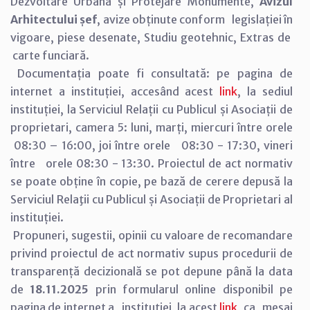
Dezvoltare Urbană și Protejare Monumente,
Avizul
Arhitectului șef
, avize obținute conform legislației în
vigoare, piese desenate, Studiu geotehnic, Extras de
carte funciară.
Documentația poate fi consultată: pe pagina de
internet a instituției, accesând acest
link
, la sediul
instituției, la Serviciul Relații cu Publicul și Asociații de
proprietari, camera 5: luni, marți, miercuri între orele
08:30 – 16:00, joi între orele 08:30 - 17:30, vineri
între orele 08:30 - 13:30. Proiectul de act normativ
se poate obține în copie, pe bază de cerere depusă la
Serviciul Relaţii cu Publicul și Asociații de Proprietari al
instituției.
Propuneri, sugestii, opinii cu valoare de recomandare
privind proiectul de act normativ supus procedurii de
transparență decizională se pot depune până la data
de
18.11.2025
prin formularul online disponibil pe
pagina de internet a instituției, la acest
link
, ca mesaj