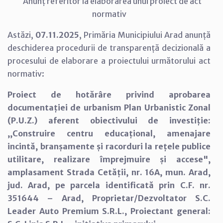
Anunț referitor la elaborarea unui proiect de act
normativ
Astăzi,
07.11.2025
, Primăria Municipiului Arad anunță
deschiderea procedurii de transparență decizională a
procesului de elaborare a proiectului următorului act
normativ:
Proiect de hotărâre privind aprobarea
documentației de urbanism Plan Urbanistic Zonal
(P.U.Z.) aferent obiectivului de investiție:
,,Construire centru educațional, amenajare
incintă, branșamente și racorduri la rețele publice
utilitare, realizare împrejmuire și accese",
amplasament Strada Cetății, nr. 16A, mun. Arad,
jud. Arad, pe parcela identificată prin C.F. nr.
351644 – Arad, Proprietar/Dezvoltator S.C.
Leader Auto Premium S.R.L., Proiectant general: