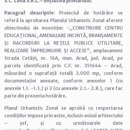
S.C. Linia S.R.L.– inițiativa primarului.
Paragraf descriptiv
: Proiectul de hotărâre se
referă la aprobarea Planului Urbanistic Zonal aferent
obiectivului de investiție: -,,CONSTRUIRE CENTRU
EDUCAȚIONAL, AMENAJARE INCINTĂ, BRANȘAMENTE
ȘI RACORDURI LA REȚELE PUBLICE UTILITARE,
REALIZARE ÎMPREJMUIRE ȘI ACCESE", amplasament
Strada Cetății, nr. 16A, mun. Arad, jud. Arad, pe
parcela identificată prin C.F. nr. 351644 – Arad,
măsurând o suprafață totală 3.000 mp, conform
documentației anexate, conform anexelor 1 (cu
anexele 1.1. -1.3.) și 2 (cu anexele 2.1.- 2.8.), care fac
parte din prezenta hotărâre.
Planul Urbanistic Zonal se aprobă cu respectarea
condițiilor impuse prin avize, inclusiv avizul arhitectului
– șef, și cu următoarele date