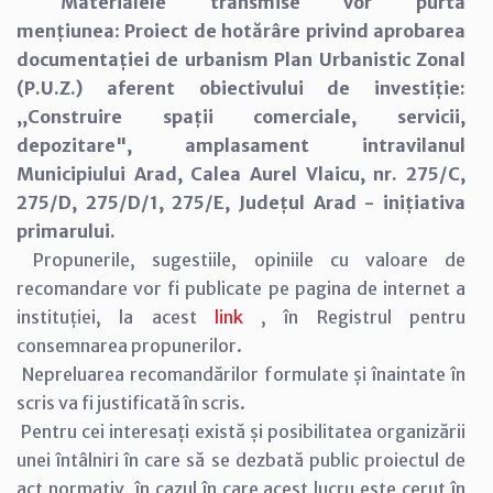
Materialele transmise vor purta
mențiunea
:
Proiect de hotărâre privind aprobarea
documentației de urbanism Plan Urbanistic Zonal
(P.U.Z.) aferent obiectivului de investiție:
,,Construire spații comerciale, servicii,
depozitare", amplasament intravilanul
Municipiului Arad, Calea Aurel Vlaicu, nr. 275/C,
275/D, 275/D/1, 275/E, Județul Arad - inițiativa
primarului.
Propunerile, sugestiile, opiniile cu valoare de
recomandare vor fi publicate pe pagina de internet a
instituției, la acest
link
, în Registrul pentru
consemnarea propunerilor.
Nepreluarea recomandărilor formulate și înaintate în
scris va fi justificată în scris.
Pentru cei interesați există și posibilitatea organizării
unei întâlniri în care să se dezbată public proiectul de
act normativ, în cazul în care acest lucru este cerut în