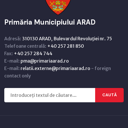
Primăria Municipiului ARAD
Adresă:
310130 ARAD, Bulevardul Revoluţiei nr. 75
Telefoane centrală:
+40 257 281 850
Fax:
+40 257 284 744
E-mail:
pma@primariaarad.ro
E-mail:
relatii.externe@primariaarad.ro
- foreign
contact only
CAUTĂ