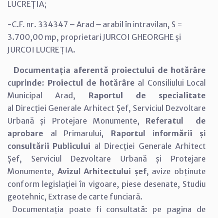
LUCREȚIA;
-C.F. nr. 334347 – Arad – arabil în intravilan, S =
3.700,00 mp, proprietari JURCOI GHEORGHE și
JURCOI LUCREȚIA.
Documentația aferentă proiectului de hotărâre
cuprinde
:
Proiectul de hotărâre
al Consiliului Local
Municipal Arad,
Raportul de specialitate
al Direcției Generale Arhitect Șef, Serviciul Dezvoltare
Urbană și Protejare Monumente,
Referatul de
aprobare
al Primarului,
Raportul informării și
consultării Publicului
al Direcției Generale Arhitect
Șef, Serviciul Dezvoltare Urbană și Protejare
Monumente,
Avizul Arhitectului șef
, avize obținute
conform legislației în vigoare, piese desenate, Studiu
geotehnic, Extrase de carte funciară.
Documentația poate fi consultată: pe pagina de