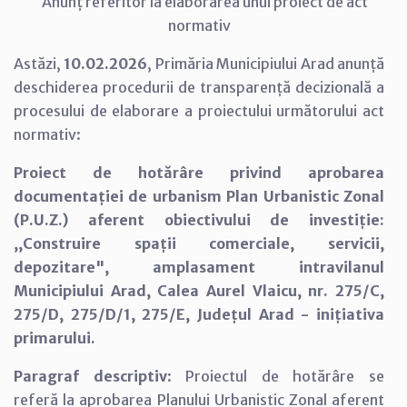
Anunț referitor la elaborarea unui proiect de act
normativ
Astăzi,
10.02.2026
, Primăria Municipiului Arad anunță
deschiderea procedurii de transparență decizională a
procesului de elaborare a proiectului următorului act
normativ:
Proiect de hotărâre privind aprobarea
documentației de urbanism Plan Urbanistic Zonal
(P.U.Z.) aferent obiectivului de investiție:
,,Construire spații comerciale, servicii,
depozitare", amplasament intravilanul
Municipiului Arad, Calea Aurel Vlaicu, nr. 275/C,
275/D, 275/D/1, 275/E, Județul Arad - inițiativa
primarului.
Paragraf descriptiv
: Proiectul de hotărâre se
referă la aprobarea Planului Urbanistic Zonal aferent