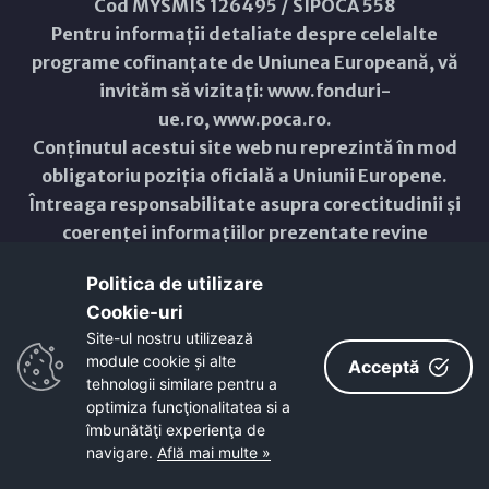
Cod MYSMIS 126495 / SIPOCA 558
Pentru informații detaliate despre celelalte
programe cofinanțate de Uniunea Europeană, vă
invităm să vizitați:
www.fonduri-
ue.ro
,
www.poca.ro
.
Conținutul acestui site web nu reprezintă în mod
obligatoriu poziția oficială a Uniunii Europene.
Întreaga responsabilitate asupra corectitudinii și
coerenței informațiilor prezentate revine
inițiatorilor site-ului web.
Politica de utilizare
Cookie-uri‎
Copyright © 2021 - 2026 -
Primăria Municipiului ARAD
Site-ul nostru utilizează
module cookie și alte
ResponsiveVoice
used under
Acceptă
Non-Commercial License
tehnologii similare pentru a
optimiza funcţionalitatea si a
îmbunătăţi experienţa de
navigare.
Află mai multe »