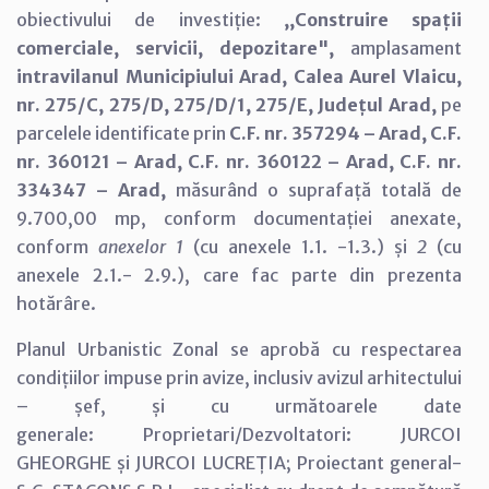
obiectivului de investiție:
,,Construire spații
comerciale, servicii, depozitare",
amplasament
intravilanul Municipiului Arad, Calea Aurel Vlaicu,
nr. 275/C, 275/D, 275/D/1, 275/E, Județul Arad,
pe
parcelele identificate prin
C.F. nr. 357294 – Arad, C.F.
nr. 360121 – Arad, C.F. nr. 360122 – Arad, C.F. nr.
334347 – Arad,
măsurând o suprafață totală de
9.700,00 mp, conform documentației anexate,
conform
anexelor 1
(cu anexele 1.1. -1.3.) și
2
(cu
anexele 2.1.- 2.9.), care fac parte din prezenta
hotărâre.
Planul Urbanistic Zonal se aprobă cu respectarea
condițiilor impuse prin avize, inclusiv avizul arhitectului
– șef, și cu următoarele date
generale: Proprietari/Dezvoltatori: JURCOI
GHEORGHE și JURCOI LUCREȚIA; Proiectant general-