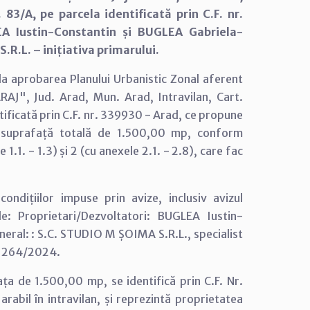
. 83/A, pe parcela identificată prin C.F. nr.
EA Iustin-Constantin și BUGLEA Gabriela-
R.L. – inițiativa primarului.
la aprobarea Planului Urbanistic Zonal aferent
AJ", Jud. Arad, Mun. Arad, Intravilan, Cart.
ntificată prin C.F. nr. 339930 - Arad, ce propune
o suprafață totală de 1.500,00 mp, conform
.1. - 1.3) și 2 (cu anexele 2.1. - 2.8), care fac
ndițiilor impuse prin avize, inclusiv avizul
e: Proprietari/Dezvoltatori: BUGLEA Iustin-
eral: : S.C. STUDIO M ȘOIMA S.R.L., specialist
r. 264/2024.
ța de 1.500,00 mp, se identifică prin C.F. Nr.
abil în intravilan, și reprezintă proprietatea