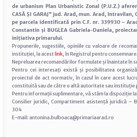
de urbanism Plan Urbanistic Zonal (P.U.Z.) afere
CASĂ ȘI GARAJ" jud. Arad, mun. Arad, Intravilan, Ca
pe parcela identificată prin C.F. nr. 339930 – Ara
Constantin și BUGLEA Gabriela-Daniela, proiect
inițiativa primarului.
Propunerile, sugestiile, opiniile cu valoare de recom
instituției, la acest
link
, în Registrul pentru consemnar
Nepreluarea recomandărilor formulate și înaintate în scri
Pentru cei interesați există și posibilitatea organiză
proiectul de act normativ, în cazul în care acest lucr
constituită sau de către o altă autoritate sau instituție
Pentru informații suplimentare, vă stăm la dispoziție 
Consilier juridic, Compartiment asistență juridică –
304
E-mail: antonina.bulboaca@primariaarad.ro