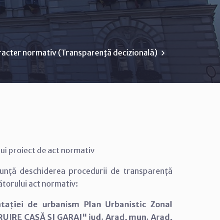
racter normativ (Transparenţă decizională)
ui proiect de act normativ
nță deschiderea procedurii de transparență
ătorului act normativ:
tației de urbanism Plan Urbanistic Zonal
TRUIRE CASĂ ȘI GARAJ" jud. Arad, mun. Arad,