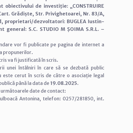
nt obiectivului de investiție: „CONSTRUIRE
rt. Grădiște, Str. Privighetoarei, Nr. 83/A,
d, proprietari/dezvoltatori: BUGLEA Iustin-
ant general: S.C. STUDIO M ȘOIMA S.R.L. –
andare vor fi publicate pe pagina de internet a
ea propunerilor.
s va fi justificată în scris.
rii unei întâlniri în care să se dezbată public
u este cerut în scris de către o asociație legal
 publică până la data de
19.08.2025.
la următoarele date de contact:
 Bulboacă Antonina, telefon: 0257/281850, int.