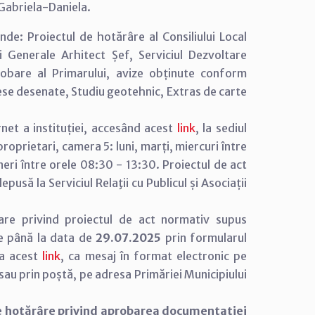
Gabriela-Daniela.
de: Proiectul de hotărâre al Consiliului Local
i Generale Arhitect Șef, Serviciul Dezvoltare
bare al Primarului, avize obținute conform
 piese desenate, Studiu geotehnic, Extras de carte
net a instituției, accesând acest
link
, la sediul
e proprietari, camera 5: luni, marți, miercuri între
neri între orele 08:30 - 13:30. Proiectul de act
usă la Serviciul Relaţii cu Publicul și Asociații
are privind proiectul de act normativ supus
e până la data de
29.07.2025
prin formularul
 la acest
link
, ca mesaj în format electronic pe
u prin poștă, pe adresa Primăriei Municipiului
e hotărâre privind aprobarea documentației