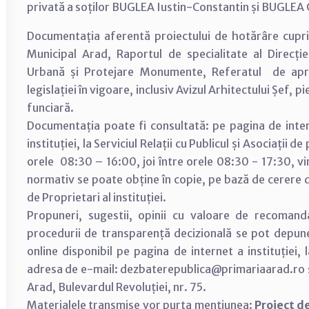
privată a soților BUGLEA Iustin-Constantin și BUGLEA 
Documentația aferentă proiectului de hotărâre cuprin
Municipal Arad, Raportul de specialitate al Direcție
Urbană și Protejare Monumente, Referatul de apro
legislației în vigoare, inclusiv Avizul Arhitectului Șef,
funciară.
Documentația poate fi consultată: pe pagina de inter
instituției, la Serviciul Relații cu Publicul și Asociații d
orele 08:30 – 16:00, joi între orele 08:30 - 17:30, vi
normativ se poate obține în copie, pe bază de cerere dep
de Proprietari al instituției.
Propuneri, sugestii, opinii cu valoare de recomand
procedurii de transparență decizională se pot depun
online disponibil pe pagina de internet a instituției,
adresa de e-mail: dezbaterepublica@primariaarad.ro sa
Arad, Bulevardul Revoluției, nr. 75.
Materialele transmise vor purta mențiunea:
Proiect d