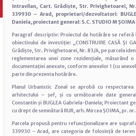
Intravilan, Cart. Grădiște, Str. Privighetoarei, Nr
339930 – Arad, proprietari/dezvoltatori: BUGL
Daniela, proiectant general: S.C. STUDIO M ȘOIMA S.
Paragraf descriptiv: Proiectul de hotărâre se referă 
obiectivului de investiție: „CONSTRUIRE CASĂ ȘI GAR
Grădiște, Str. Privighetoarei, Nr. 83/A, pe parcela ide
reglementarea unei zone rezidențiale, măsurând 
documentației anexate, conform anexelor 1 (cu anexele 1
parte din prezenta hotărâre.
Planul Urbanistic Zonal se aprobă cu respectarea co
arhitectului – șef, și cu următoarele date general
Constantin și BUGLEA Gabriela-Daniela; Proiectant gen
cu drept de semnătură RUR, arh. Mircea ȘOIMA, pr. n
Parcela propusă pentru refuncționalizare are suprafa
339930 – Arad, are categoria de folosință de teren ar