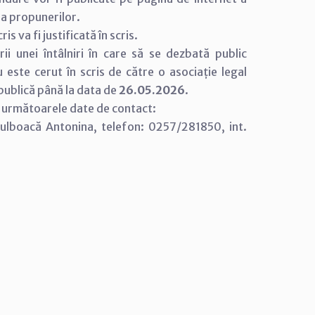
ea propunerilor.
s va fi justificată în scris.
rii unei întâlniri în care să se dezbată public
u este cerut în scris de către o asociație legal
 publică până la data de
26.05.2026
.
la următoarele date de contact:
 Bulboacă Antonina, telefon: 0257/281850, int.
MAR