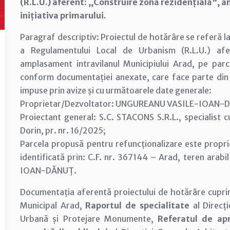
(R.L.U.) aferent: ,,Construire zonă rezidențială", 
inițiativa primarului.
Paragraf descriptiv: Proiectul de hotărâre se referă la
a Regulamentului Local de Urbanism (R.L.U.) a
amplasament intravilanul Municipiului Arad, pe parc
conform documentației anexate, care face parte din 
impuse prin avize și cu următoarele date generale:
Proprietar/Dezvoltator: UNGUREANU VASILE-IOAN-
Proiectant general: S.C. STACONS S.R.L., specialist
Dorin, pr. nr. 16/2025;
Parcela propusă pentru refuncționalizare este propr
identificată prin: C.F. nr. 367144 – Arad, teren arab
IOAN-DĂNUȚ.
Documentația aferentă proiectului de hotărâre cupr
Municipal Arad,
Raportul de specialitate
al Direcț
Urbană și Protejare Monumente,
Referatul de ap