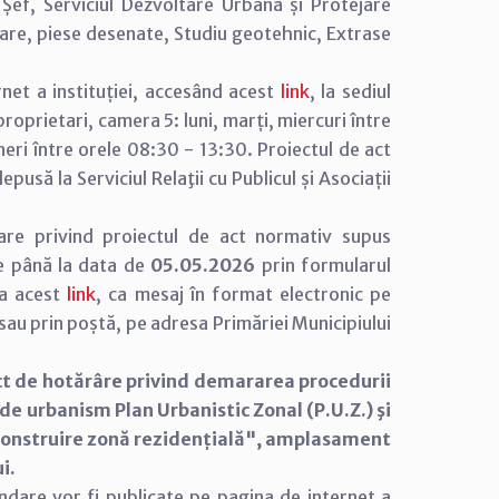
 Șef, Serviciul Dezvoltare Urbană și Protejare
are, piese desenate, Studiu geotehnic, Extrase
net a instituției, accesând acest
link
, la sediul
e proprietari, camera 5: luni, marți, miercuri între
neri între orele 08:30 - 13:30. Proiectul de act
usă la Serviciul Relaţii cu Publicul și Asociații
are privind proiectul de act normativ supus
e până la data de
05.05.2026
prin formularul
 la acest
link
, ca mesaj în format electronic pe
u prin poștă, pe adresa Primăriei Municipiului
ct de hotărâre privind demararea procedurii
 urbanism Plan Urbanistic Zonal (P.U.Z.) şi
,Construire zonă rezidențială", amplasament
i.
andare vor fi publicate pe pagina de internet a