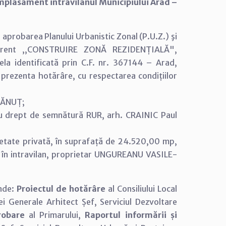
amplasament intravilanul Municipiului Arad –
 aprobarea Planului Urbanistic Zonal (P.U.Z.) şi
ferent ,,CONSTRUIRE ZONĂ REZIDENȚIALĂ",
ela identificată prin C.F. nr. 367144 – Arad,
prezenta hotărâre, cu respectarea condițiilor
DĂNUȚ;
 cu drept de semnătură RUR, arh. CRAINIC Paul
ietate privată, în suprafață de 24.520,00 mp,
il în intravilan, proprietar UNGUREANU VASILE-
inde:
Proiectul de hotărâre
al Consiliului Local
iei Generale Arhitect Șef, Serviciul Dezvoltare
robare
al Primarului,
Raportul informării și