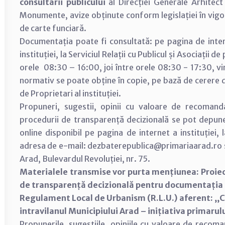
consultării publicului
al Direcției Generale Arhitect
Monumente, avize obținute conform legislației în vigo
de carte funciară.
Documentația poate fi consultată: pe pagina de inter
instituției, la Serviciul Relații cu Publicul și Asociații d
orele 08:30 – 16:00, joi între orele 08:30 - 17:30, vi
normativ se poate obține în copie, pe bază de cerere dep
de Proprietari al instituției.
Propuneri, sugestii, opinii cu valoare de recomand
procedurii de transparență decizională se pot depun
online disponibil pe pagina de internet a instituției,
adresa de e-mail: dezbaterepublica@primariaarad.ro sa
Arad, Bulevardul Revoluției, nr. 75.
Materialele transmise vor purta mențiunea: Proie
de transparență decizională pentru documentația de
Regulament Local de Urbanism (R.L.U.) aferent: ,
intravilanul Municipiului Arad – inițiativa primarulu
Propunerile, sugestiile, opiniile cu valoare de recom