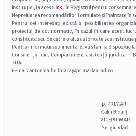
instituției, la acest
link
, în Registrul pentru consemnar
Nepreluarea recomandărilor formulate și înaintate în scri
Pentru cei interesați există și posibilitatea organiză
proiectul de act normativ, în cazul în care acest lucr
constituită sau de către o altă autoritate sau instituție
Pentru informații suplimentare, vă stăm la dispoziție 
Consilier juridic, Compartiment asistență juridică –
304
E-mail: antonina.bulboaca@primariaarad.ro
p. PRIMAR
Călin Bibarț
VICEPRI
Sergiu Vlad