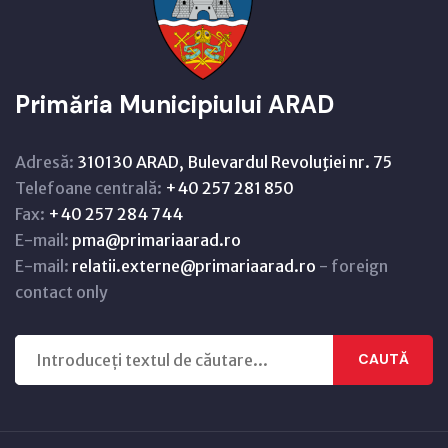
Primăria Municipiului ARAD
Adresă:
310130 ARAD, Bulevardul Revoluţiei nr. 75
Telefoane centrală:
+40 257 281 850
Fax:
+40 257 284 744
E-mail:
pma@primariaarad.ro
E-mail:
relatii.externe@primariaarad.ro
- foreign
contact only
CAUTĂ