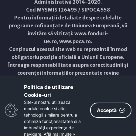
Administrativă 2014-2020.
Cod MYSMIS 126495 / SIPOCA 558
Pentru informații detaliate despre celelalte
programe cofinanțate de Uniunea Europeană, vă
invităm să vizitați:
www.fonduri-
ue.ro
,
www.poca.ro
.
Conținutul acestui site web nu reprezintă în mod
obligatoriu poziția oficială a Uniunii Europene.
Întreaga responsabilitate asupra corectitudinii și
coerenței informațiilor prezentate revine
inițiatorilor site-ului web.
Politica de utilizare
Cookie-uri‎
Copyright © 2021 - 2026 -
Primăria Municipiului ARAD
Site-ul nostru utilizează
module cookie și alte
ResponsiveVoice
used under
Acceptă
Non-Commercial License
tehnologii similare pentru a
optimiza funcţionalitatea si a
îmbunătăţi experienţa de
navigare.
Află mai multe »