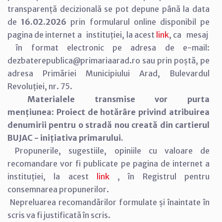
transparență decizională se pot depune până la data
de
16.02.2026
prin formularul online disponibil pe
pagina de internet a instituției, la acest
link
, ca mesaj
în format electronic pe adresa de e-mail:
dezbaterepublica@primariaarad.ro sau prin poștă, pe
adresa Primăriei Municipiului Arad, Bulevardul
Revoluției, nr. 75.
Materialele transmise vor purta
mențiunea
:
Proiect de hotărâre privind atribuirea
denumirii pentru o stradă nou creată din cartierul
BUJAC - inițiativa primarului.
Propunerile, sugestiile, opiniile cu valoare de
recomandare vor fi publicate pe pagina de internet a
instituției, la acest
link
, în Registrul pentru
consemnarea propunerilor.
Nepreluarea recomandărilor formulate și înaintate în
scris va fi justificată în scris.