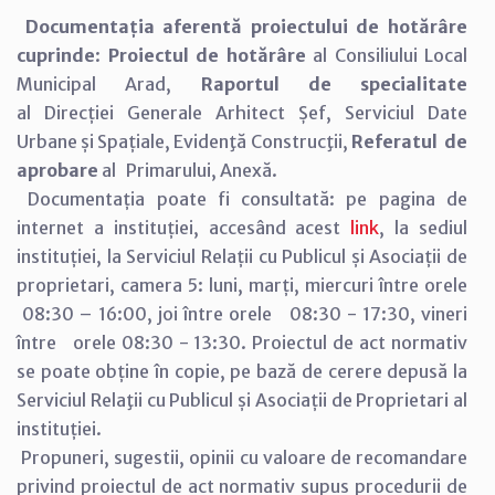
Documentația aferentă proiectului de hotărâre
cuprinde
:
Proiectul de hotărâre
al Consiliului Local
Municipal Arad,
Raportul de specialitate
al Direcției Generale Arhitect Șef, Serviciul Date
Urbane și Spațiale, Evidenţă Construcţii,
Referatul de
aprobare
al Primarului, Anexă.
Documentația poate fi consultată: pe pagina de
internet a instituției, accesând acest
link
, la sediul
instituției, la Serviciul Relații cu Publicul și Asociații de
proprietari, camera 5: luni, marți, miercuri între orele
08:30 – 16:00, joi între orele 08:30 - 17:30, vineri
între orele 08:30 - 13:30. Proiectul de act normativ
se poate obține în copie, pe bază de cerere depusă la
Serviciul Relaţii cu Publicul și Asociații de Proprietari al
instituției.
Propuneri, sugestii, opinii cu valoare de recomandare
privind proiectul de act normativ supus procedurii de