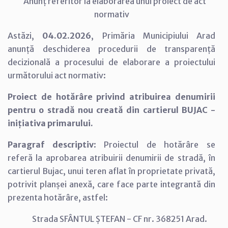
Anunț referitor la elaborarea unui proiect de act
normativ
Astăzi,
04.02.2026
, Primăria Municipiului Arad
anunță deschiderea procedurii de transparență
decizională a procesului de elaborare a proiectului
următorului act normativ:
Proiect de hotărâre privind atribuirea denumirii
pentru o stradă nou creată din cartierul BUJAC -
inițiativa primarului.
Paragraf descriptiv
: Proiectul de hotărâre se
referă la aprobarea atribuirii denumirii de stradă, în
cartierul Bujac, unui teren aflat în proprietate privată,
potrivit planșei anexă, care face parte integrantă din
prezenta hotărâre, astfel:
Strada SFÂNTUL ȘTEFAN - CF nr. 368251 Arad.