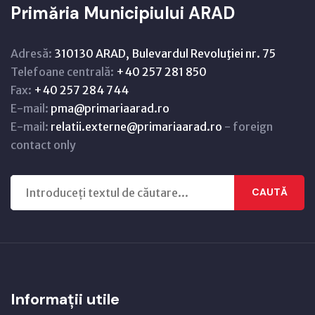
Primăria Municipiului ARAD
Adresă:
310130 ARAD, Bulevardul Revoluţiei nr. 75
Telefoane centrală:
+40 257 281 850
Fax:
+40 257 284 744
E-mail:
pma@primariaarad.ro
E-mail:
relatii.externe@primariaarad.ro
- foreign
contact only
CAUTĂ
Informații utile