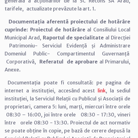
generală a acționarilor de la SC Recons SA Arad,
tarifele, actualizate prevăzute la art. 1.
Documentația aferentă proiectului de hotărâre
cuprinde
:
Proiectul de hotărâre
al Consiliului Local
Municipal Arad,
Raportul de specialitate
al Direcției
Patrimoniu- Serviciul Evidență și Administrare
Domeniul Public- Compartimentul Guvernanță
Corporativă,
Referatul de aprobare
al Primarului,
Anexe.
Documentația poate fi consultată: pe pagina de
internet a instituției, accesând acest
link
, la sediul
instituției, la Serviciul Relații cu Publicul și Asociații de
proprietari, camera 5: luni, marți, miercuri între orele
08:30 – 16:00, joi între orele 08:30 - 17:30, vineri
între orele 08:30 - 13:30. Proiectul de act normativ
se poate obține în copie, pe bază de cerere depusă la