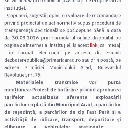
Serviciul Relaţii cu Publicul și Asociații de Proprietari al
instituției.
Propuneri, sugestii, opinii cu valoare de recomandare
privind proiectul de act normativ supus procedurii de
transparență decizională se pot depune până la data
de
30.03.2026
prin formularul online disponibil pe
pagina de internet a instituției, la acest
link
, ca mesaj
în format electronic pe adresa de e-mail:
dezbaterepublica@primariaarad.ro sau prin poștă, pe
adresa Primăriei Municipiului Arad, Bulevardul
Revoluției, nr. 75.
Materialele transmise vor purta
mențiunea
:
Proiect de hotărâre privind aprobarea
tarifelor actualizate aferente exploatării
parcărilor cu plată din Municipiul Arad, a parcărilor
de reședință, a parcărilor de tip Fast Park și a
activității de ridicare, transport, depozitare și
eliberare a vehiculelor staționate