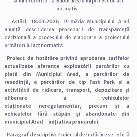
Anunț referitor la elaborarea unui proiect de act
normativ
Astăzi,
18.03.2026
, Primăria Municipiului Arad
anunță deschiderea procedurii de transparență
decizională a procesului de elaborare a proiectului
următorului act normativ:
Proiect de hotărâre privind aprobarea tarifelor
actualizate aferente exploatării parcărilor cu
plată din Municipiul Arad, a parcărilor de
reședință, a parcărilor de tip Fast Park și a
activității de ridicare, transport, depozitare și
eliberare a vehiculelor
staționate neregulamentar, precum și a
vehiculelor fără stăpân și abandonate din
municipiul Arad – inițiativa primarului.
Paragraf descriptiv
: Proiectul de hotărâre se referă