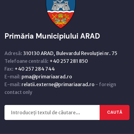
Primăria Municipiului ARAD
Adresă:
310130 ARAD, Bulevardul Revoluţiei nr. 75
Telefoane centrală:
+40 257 281 850
Fax:
+40 257 284 744
E-mail:
pma@primariaarad.ro
E-mail:
relatii.externe@primariaarad.ro
- foreign
contact only
CAUTĂ