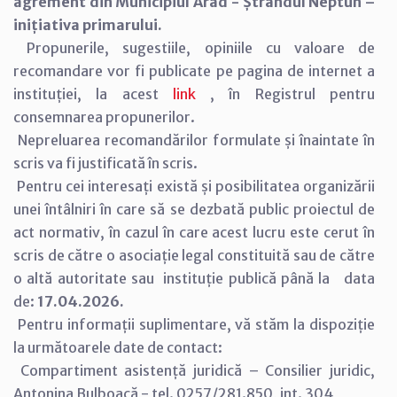
agrement din Municipiul Arad - Ștrandul Neptun –
inițiativa primarului.
Propunerile, sugestiile, opiniile cu valoare de
recomandare vor fi publicate pe pagina de internet a
instituției, la acest
link
, în Registrul pentru
consemnarea propunerilor.
Nepreluarea recomandărilor formulate și înaintate în
scris va fi justificată în scris.
Pentru cei interesați există și posibilitatea organizării
unei întâlniri în care să se dezbată public proiectul de
act normativ, în cazul în care acest lucru este cerut în
scris de către o asociație legal constituită sau de către
o altă autoritate sau instituție publică până la data
de:
17.04.2026.
Pentru informații suplimentare, vă stăm la dispoziție
la următoarele date de contact:
Compartiment asistență juridică – Consilier juridic,
Antonina Bulboacă - tel. 0257/281.850, int. 304