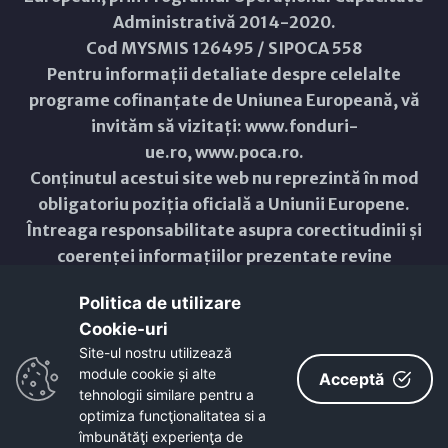
Administrativă 2014-2020.
Cod MYSMIS 126495 / SIPOCA 558
Pentru informații detaliate despre celelalte
programe cofinanțate de Uniunea Europeană, vă
invităm să vizitați:
www.fonduri-
ue.ro
,
www.poca.ro
.
Conținutul acestui site web nu reprezintă în mod
obligatoriu poziția oficială a Uniunii Europene.
Întreaga responsabilitate asupra corectitudinii și
coerenței informațiilor prezentate revine
inițiatorilor site-ului web.
Politica de utilizare
Cookie-uri‎
Copyright © 2021 - 2026 -
Primăria Municipiului ARAD
Site-ul nostru utilizează
module cookie și alte
ResponsiveVoice
used under
Acceptă
Non-Commercial License
tehnologii similare pentru a
optimiza funcţionalitatea si a
îmbunătăţi experienţa de