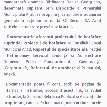
mandatează doamna Bătăneanț Denisa Georgiana,
desemnată supleant prin Dispoziție a Primarului
Municipiului Arad, să propună și să aprobe în adunarea
generală a acționarilor de la SC Recons SA Arad
tarifele actualizate prevăzute la art. 1.
Documentația aferentă proiectului de hotărâre
cuprinde
:
Proiectul de hotărâre
al Consiliului Local
Municipal Arad,
Raportul de specialitate
al Direcției
Patrimoniu- Serviciul Evidență și Administrare
Domeniul Public- Compartimentul Guvernanță
Corporativă,
Referatul de aprobare
al Primarului,
Anexă.
Documentația poate fi consultată: pe pagina de
internet a instituției, accesând acest
link
, la sediul
instituției, la Serviciul Relații cu Publicul și Asociații de
proprietari, camera 5: luni, marți, miercuri între orele