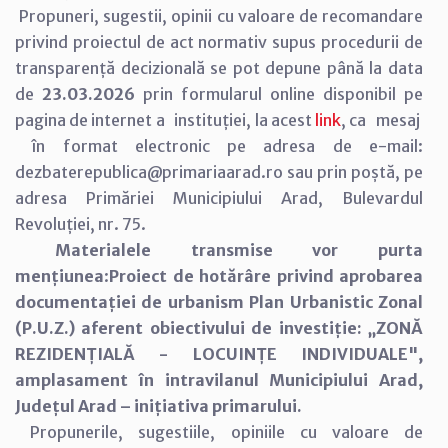
Propuneri, sugestii, opinii cu valoare de recomandare
privind proiectul de act normativ supus procedurii de
transparență decizională se pot depune până la data
de
23.03.2026
prin formularul online disponibil pe
pagina de internet a instituției, la acest
link
, ca mesaj
în format electronic pe adresa de e-mail:
dezbaterepublica@primariaarad.ro sau prin poștă, pe
adresa Primăriei Municipiului Arad, Bulevardul
Revoluției, nr. 75.
Materialele transmise vor purta
mențiunea
:
Proiect de hotărâre privind aprobarea
documentației de urbanism Plan Urbanistic Zonal
(P.U.Z.) aferent obiectivului de investiție: „ZONĂ
REZIDENȚIALĂ - LOCUINȚE INDIVIDUALE",
amplasament în intravilanul Municipiului Arad,
Județul Arad – inițiativa primarului.
Propunerile, sugestiile, opiniile cu valoare de