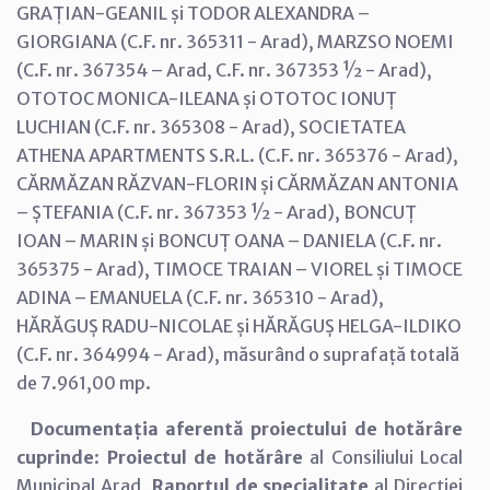
GRAȚIAN-GEANIL și TODOR ALEXANDRA –
GIORGIANA (C.F. nr. 365311 - Arad), MARZSO NOEMI
(C.F. nr. 367354 – Arad, C.F. nr. 367353 ½ - Arad),
OTOTOC MONICA-ILEANA și OTOTOC IONUȚ
LUCHIAN (C.F. nr. 365308 - Arad), SOCIETATEA
ATHENA APARTMENTS S.R.L. (C.F. nr. 365376 - Arad),
CĂRMĂZAN RĂZVAN-FLORIN și CĂRMĂZAN ANTONIA
– ȘTEFANIA (C.F. nr. 367353 ½ - Arad), BONCUȚ
IOAN – MARIN și BONCUȚ OANA – DANIELA (C.F. nr.
365375 - Arad), TIMOCE TRAIAN – VIOREL și TIMOCE
ADINA – EMANUELA (C.F. nr. 365310 - Arad),
HĂRĂGUȘ RADU-NICOLAE și HĂRĂGUȘ HELGA-ILDIKO
(C.F. nr. 364994 - Arad), măsurând o suprafață totală
de 7.961,00 mp.
Documentația aferentă proiectului de hotărâre
cuprinde
:
Proiectul de hotărâre
al Consiliului Local
Municipal Arad,
Raportul de specialitate
al Direcției