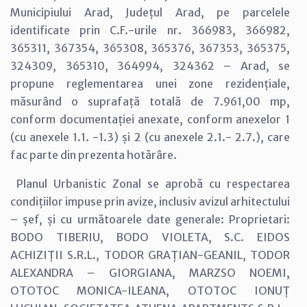
Municipiului Arad, Județul Arad, pe parcelele
identificate prin C.F.-urile nr. 366983, 366982,
365311, 367354, 365308, 365376, 367353, 365375,
324309, 365310, 364994, 324362 – Arad, se
propune reglementarea unei zone rezidențiale,
măsurând o suprafață totală de 7.961,00 mp,
conform documentației anexate, conform anexelor 1
(cu anexele 1.1. -1.3) și 2 (cu anexele 2.1.- 2.7.), care
fac parte din prezenta hotărâre.
Planul Urbanistic Zonal se aprobă cu respectarea
condițiilor impuse prin avize, inclusiv avizul arhitectului
– șef, și cu următoarele date generale: Proprietari:
BODO TIBERIU, BODO VIOLETA, S.C. EIDOS
ACHIZIȚII S.R.L., TODOR GRAȚIAN-GEANIL, TODOR
ALEXANDRA – GIORGIANA, MARZSO NOEMI,
OTOTOC MONICA-ILEANA, OTOTOC IONUȚ