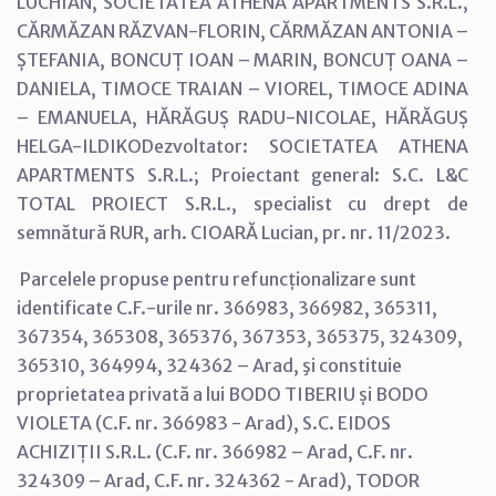
LUCHIAN, SOCIETATEA ATHENA APARTMENTS S.R.L.,
CĂRMĂZAN RĂZVAN-FLORIN, CĂRMĂZAN ANTONIA –
ȘTEFANIA, BONCUȚ IOAN – MARIN, BONCUȚ OANA –
DANIELA, TIMOCE TRAIAN – VIOREL, TIMOCE ADINA
– EMANUELA, HĂRĂGUȘ RADU-NICOLAE, HĂRĂGUȘ
HELGA-ILDIKODezvoltator: SOCIETATEA ATHENA
APARTMENTS S.R.L.; Proiectant general: S.C. L&C
TOTAL PROIECT S.R.L., specialist cu drept de
semnătură RUR, arh. CIOARĂ Lucian, pr. nr. 11/2023.
Parcelele propuse pentru refuncționalizare sunt
identificate C.F.-urile nr. 366983, 366982, 365311,
367354, 365308, 365376, 367353, 365375, 324309,
365310, 364994, 324362 – Arad, şi constituie
proprietatea privată a lui BODO TIBERIU și BODO
VIOLETA (C.F. nr. 366983 - Arad), S.C. EIDOS
ACHIZIȚII S.R.L. (C.F. nr. 366982 – Arad, C.F. nr.
324309 – Arad, C.F. nr. 324362 - Arad), TODOR