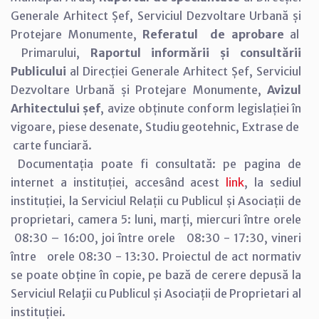
Generale Arhitect Șef, Serviciul Dezvoltare Urbană și
Protejare Monumente,
Referatul de aprobare
al
Primarului,
Raportul informării și consultării
Publicului
al Direcției Generale Arhitect Șef, Serviciul
Dezvoltare Urbană și Protejare Monumente,
Avizul
Arhitectului șef
, avize obținute conform legislației în
vigoare, piese desenate, Studiu geotehnic, Extrase de
carte funciară.
Documentația poate fi consultată: pe pagina de
internet a instituției, accesând acest
link
, la sediul
instituției, la Serviciul Relații cu Publicul și Asociații de
proprietari, camera 5: luni, marți, miercuri între orele
08:30 – 16:00, joi între orele 08:30 - 17:30, vineri
între orele 08:30 - 13:30. Proiectul de act normativ
se poate obține în copie, pe bază de cerere depusă la
Serviciul Relaţii cu Publicul și Asociații de Proprietari al
instituției.