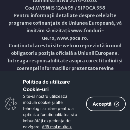
Administrativă 2014-2020.
Cod MYSMIS 126495 / SIPOCA 558
Pentru informații detaliate despre celelalte
programe cofinanțate de Uniunea Europeană, vă
invităm să vizitați:
www.fonduri-
ue.ro
,
www.poca.ro
.
Conținutul acestui site web nu reprezintă în mod
obligatoriu poziția oficială a Uniunii Europene.
Întreaga responsabilitate asupra corectitudinii și
coerenței informațiilor prezentate revine
inițiatorilor site-ului web.
Politica de utilizare
Cookie-uri‎
Copyright © 2021 - 2026 -
Primăria Municipiului ARAD
Site-ul nostru utilizează
module cookie și alte
ResponsiveVoice
used under
Acceptă
Non-Commercial License
tehnologii similare pentru a
optimiza funcţionalitatea si a
îmbunătăţi experienţa de
navigare.
Află mai multe »