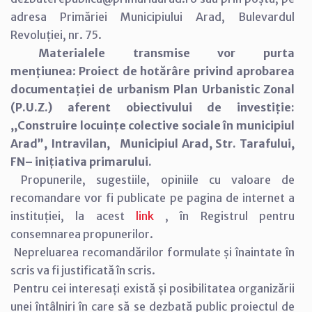
adresa Primăriei Municipiului Arad, Bulevardul
Revoluției, nr. 75.
Materialele transmise vor purta
mențiunea
:
Proiect de hotărâre privind aprobarea
documentației de urbanism Plan Urbanistic Zonal
(P.U.Z.) aferent obiectivului de investiție:
,,Construire locuințe colective sociale în municipiul
Arad”, Intravilan, Municipiul Arad, Str. Tarafului,
FN– inițiativa primarului.
Propunerile, sugestiile, opiniile cu valoare de
recomandare vor fi publicate pe pagina de internet a
instituției, la acest
link
, în Registrul pentru
consemnarea propunerilor.
Nepreluarea recomandărilor formulate și înaintate în
scris va fi justificată în scris.
Pentru cei interesați există și posibilitatea organizării
unei întâlniri în care să se dezbată public proiectul de