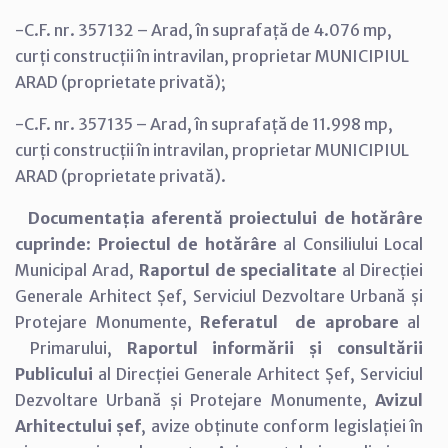
-C.F. nr. 357132 – Arad, în suprafață de 4.076 mp,
curți construcții în intravilan, proprietar MUNICIPIUL
ARAD (proprietate privată);
-C.F. nr. 357135 – Arad, în suprafață de 11.998 mp,
curți construcții în intravilan, proprietar MUNICIPIUL
ARAD (proprietate privată).
Documentația aferentă proiectului de hotărâre
cuprinde
:
Proiectul de hotărâre
al Consiliului Local
Municipal Arad,
Raportul de specialitate
al Direcției
Generale Arhitect Șef, Serviciul Dezvoltare Urbană și
Protejare Monumente,
Referatul de aprobare
al
Primarului,
Raportul informării și consultării
Publicului
al Direcției Generale Arhitect Șef, Serviciul
Dezvoltare Urbană și Protejare Monumente,
Avizul
Arhitectului șef
, avize obținute conform legislației în