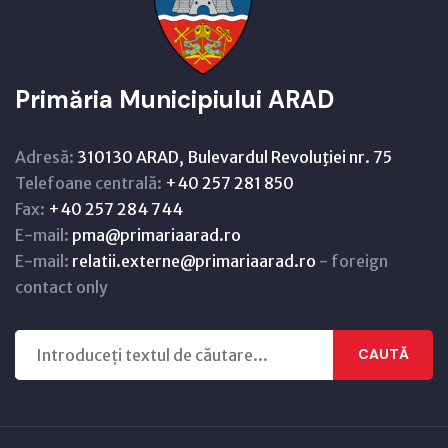
Primăria Municipiului ARAD
Adresă:
310130 ARAD, Bulevardul Revoluţiei nr. 75
Telefoane centrală:
+40 257 281 850
Fax:
+40 257 284 744
E-mail:
pma@primariaarad.ro
E-mail:
relatii.externe@primariaarad.ro
- foreign
contact only
CAUTĂ