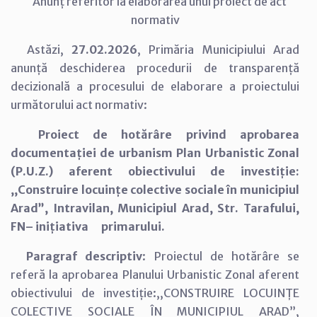
Anunț referitor la elaborarea unui proiect de act
normativ
Astăzi,
27.02.2026
, Primăria Municipiului Arad
anunță deschiderea procedurii de transparență
decizională a procesului de elaborare a proiectului
următorului act normativ:
Proiect de hotărâre privind aprobarea
documentației de urbanism Plan Urbanistic Zonal
(P.U.Z.) aferent obiectivului de investiție:
,,Construire locuințe colective sociale în municipiul
Arad”, Intravilan, Municipiul Arad, Str. Tarafului,
FN– inițiativa primarului.
Paragraf descriptiv
: Proiectul de hotărâre se
referă la aprobarea Planului Urbanistic Zonal aferent
obiectivului de investiție:,,CONSTRUIRE LOCUINȚE
COLECTIVE SOCIALE ÎN MUNICIPIUL ARAD”,