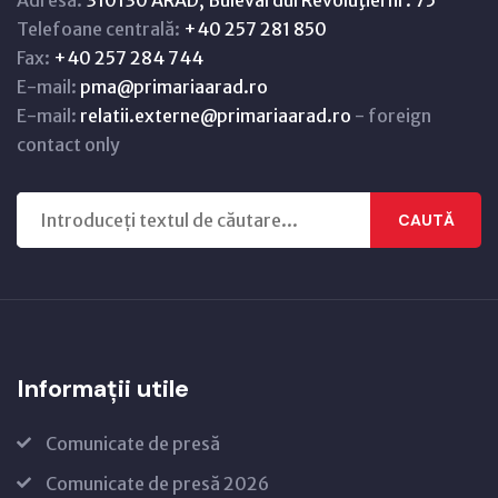
Adresă:
310130 ARAD, Bulevardul Revoluţiei nr. 75
Telefoane centrală:
+40 257 281 850
Fax:
+40 257 284 744
E-mail:
pma@primariaarad.ro
E-mail:
relatii.externe@primariaarad.ro
- foreign
contact only
CAUTĂ
Informații utile
Comunicate de presă
Comunicate de presă 2026