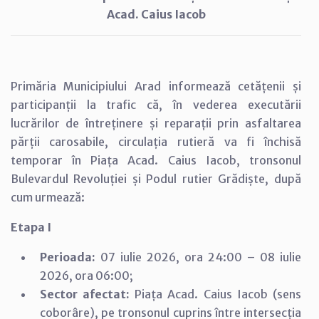
Acad. Caius Iacob
Primăria Municipiului Arad informează cetățenii și
participanții la trafic că, în vederea executării
lucrărilor de întreținere și reparații prin asfaltarea
părții carosabile, circulația rutieră va fi închisă
temporar în Piața Acad. Caius Iacob, tronsonul
Bulevardul Revoluției și Podul rutier Grădiște, după
cum urmează:
Etapa I
Perioada:
07 iulie 2026, ora 24:00 – 08 iulie
2026, ora 06:00;
Sector afectat:
Piața Acad. Caius Iacob (sens
coborâre), pe tronsonul cuprins între intersecția