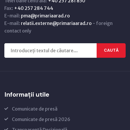
Telefoane centrală:
+40 257 281 850
Fax:
+40 257 284 744
E-mail:
pma@primariaarad.ro
E-mail:
relatii.externe@primariaarad.ro
- foreign
contact only
CAUTĂ
Informații utile
Comunicate de presă
Comunicate de presă 2026
Transparență Decizională